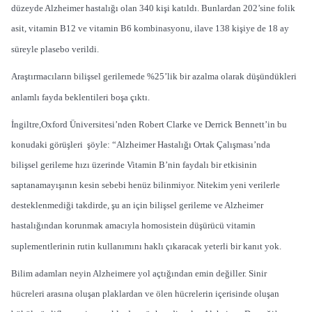
düzeyde Alzheimer hastalığı olan 340 kişi katıldı. Bunlardan 202’sine folik
asit, vitamin B12 ve vitamin B6 kombinasyonu, ilave 138 kişiye de 18 ay
süreyle plasebo verildi.
Araştırmacıların bilişsel gerilemede %25’lik bir azalma olarak düşündükleri
anlamlı fayda beklentileri boşa çıktı.
İngiltre,Oxford Üniversitesi’nden Robert Clarke ve Derrick Bennett’in bu
konudaki görüşleri şöyle: “Alzheimer Hastalığı Ortak Çalışması’nda
bilişsel gerileme hızı üzerinde Vitamin B’nin faydalı bir etkisinin
saptanamayışının kesin sebebi henüz bilinmiyor. Nitekim yeni verilerle
desteklenmediği takdirde, şu an için bilişsel gerileme ve Alzheimer
hastalığından korunmak amacıyla homosistein düşürücü vitamin
suplementlerinin rutin kullanımını haklı çıkaracak yeterli bir kanıt yok.
Bilim adamları neyin Alzheimere yol açtığından emin değiller. Sinir
hücreleri arasına oluşan plaklardan ve ölen hücrelerin içerisinde oluşan