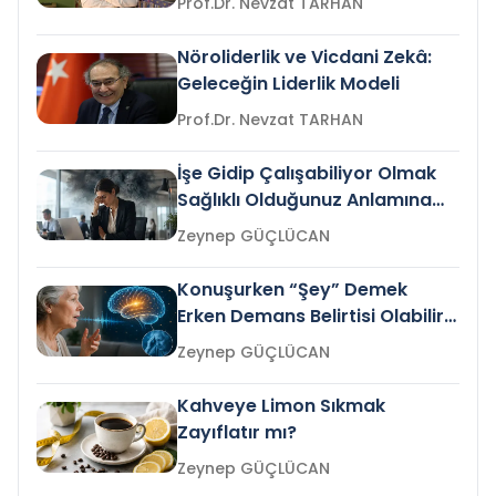
Prof.Dr. Nevzat TARHAN
Nöroliderlik ve Vicdani Zekâ:
Geleceğin Liderlik Modeli
Prof.Dr. Nevzat TARHAN
İşe Gidip Çalışabiliyor Olmak
Sağlıklı Olduğunuz Anlamına
Gelir mi?
Zeynep GÜÇLÜCAN
Konuşurken “Şey” Demek
Erken Demans Belirtisi Olabilir
mi?
Zeynep GÜÇLÜCAN
Kahveye Limon Sıkmak
Zayıflatır mı?
Zeynep GÜÇLÜCAN