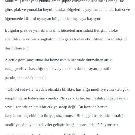
bükülmüş lifler yani yumuklardan şüphe ediyorlar. Alzheimer Derneği’ne
göre, plak ve yumaklar beynin başka bölgelerine yayılmadan önce, hafıza ve
öğrenmede kilit rol oynayan bölgelerde oluşmaya başlıyor.
Bulgular plak ve yumakların sinir hücreleri arasındaki iletişimi bloke
edebildiğini ve hücre sağkalımı için gerekli olan etkinlikleri bozabildiğini
düşündürüyor.
Aisen’e göre, araştırmacılar homosistein üzerinde durmaktan artık
vazgeçmeli ve hastalığın plak ve yumakları da kapsayan, spesifik
patolojisine odaklanmalı.
“Güncel tedaviler faydalı olmakla birlikte, hastalığı modifiye etmekten çok,
semptomların tedavisine yönelik. Ne yazık ki hiç biri hastalığın uzun süreli
seyri üzerinde anlamlı bir etkiye sahip değil. Bu konuda henüz
karşılanmamış ciddi bir ihtiyaç söz konusu. Birkaç yıl içerisinde hastalığı
modifiye edici yeni tedaviler geliştirileceği konusunda hâlâ iyimseriz.