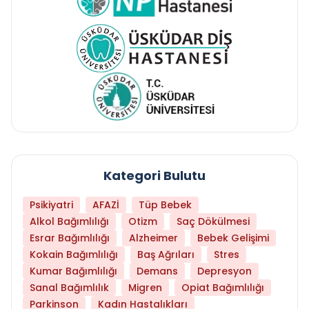
Kategori Bulutu
Psikiyatri
AFAZİ
Tüp Bebek
Alkol Bağımlılığı
Otizm
Saç Dökülmesi
Esrar Bağımlılığı
Alzheimer
Bebek Gelişimi
Kokain Bağımlılığı
Baş Ağrıları
Stres
Kumar Bağımlılığı
Demans
Depresyon
Sanal Bağımlılık
Migren
Opiat Bağımlılığı
Parkinson
Kadın Hastalıkları