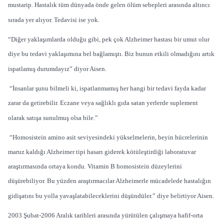
mustarip. Hastalık tüm dünyada önde gelen ölüm sebepleri arasında altıncı
sırada yer alıyor. Tedavisi ise yok.
“Diğer yaklaşımlarda olduğu gibi, pek çok Alzheimer hastası bir umut olur
diye bu tedavi yaklaşımına bel bağlamıştı. Biz bunun etkili olmadığını artık
ispatlamış durumdayız” diyor Aisen.
“İnsanlar şunu bilmeli ki, ispatlanmamış her hangi bir tedavi fayda kadar
zarar da getirebilir. Eczane veya sağlıklı gıda satan yerlerde suplement
olarak satışa sunulmuş olsa bile.”
“Homosistein amino asit seviyesindeki yükselmelerin, beyin hücrelerinin
maruz kaldığı Alzheimer tipi hasarı giderek kötüleştirdiği laboratuvar
araştırmasında ortaya kondu. Vitamin B homosistein düzeylerini
düşürebiliyor. Bu yüzden araştırmacılar Alzheimerle mücadelede hastalığın
gidişatını bu yolla yavaşlatabileceklerini düşündüler.” diye belirtiyor Aisen.
2003 Şubat-2006 Aralık tarihleri arasında yürütülen çalışmaya hafif-orta