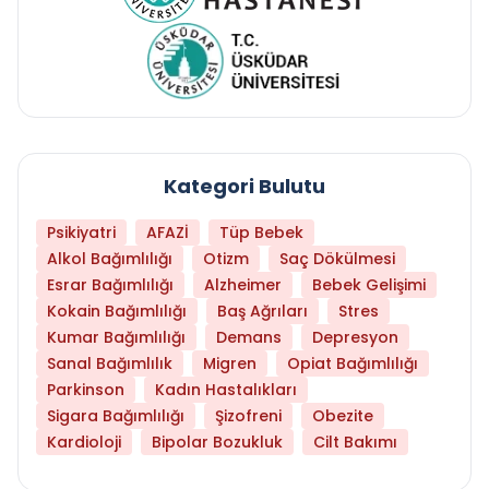
Kategori Bulutu
Psikiyatri
AFAZİ
Tüp Bebek
Alkol Bağımlılığı
Otizm
Saç Dökülmesi
Esrar Bağımlılığı
Alzheimer
Bebek Gelişimi
Kokain Bağımlılığı
Baş Ağrıları
Stres
Kumar Bağımlılığı
Demans
Depresyon
Sanal Bağımlılık
Migren
Opiat Bağımlılığı
Parkinson
Kadın Hastalıkları
Sigara Bağımlılığı
Şizofreni
Obezite
Kardioloji
Bipolar Bozukluk
Cilt Bakımı