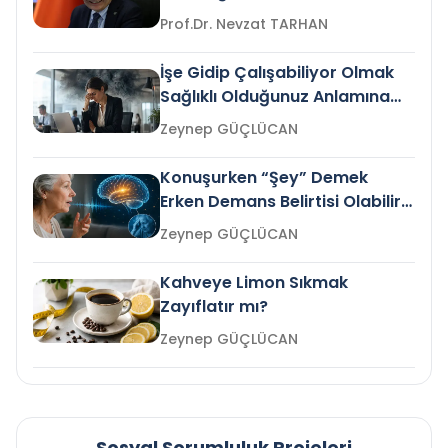
Prof.Dr. Nevzat TARHAN
İşe Gidip Çalışabiliyor Olmak
Sağlıklı Olduğunuz Anlamına
Gelir mi?
Zeynep GÜÇLÜCAN
Konuşurken “Şey” Demek
Erken Demans Belirtisi Olabilir
mi?
Zeynep GÜÇLÜCAN
Kahveye Limon Sıkmak
Zayıflatır mı?
Zeynep GÜÇLÜCAN
Sosyal Sorumluluk Projeleri