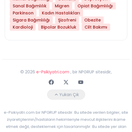
Sanal Bağımlılık
Migren
Opiat Bağımlılığı
Parkinson
Kadın Hastalıkları
Sigara Bağımlılığı
Şizofreni
Obezite
Kardioloji
Bipolar Bozukluk
Cilt Bakımı
©
2026
e-Psikiyatri.com
, bir NPGRUP sitesidir,
Faceebok
Twitter
Youtube
Yukarı Çık
e-Psikiyatri.com bir NPGRUP sitesidir. Bu sitede verilen bilgiler, site
ziyaretçilerinin/hastaların hekimleriyle mevcut ilişkilerini ikame
etmek değil, desteklemek için tasarlanmıştır. Bu sitede yer alan