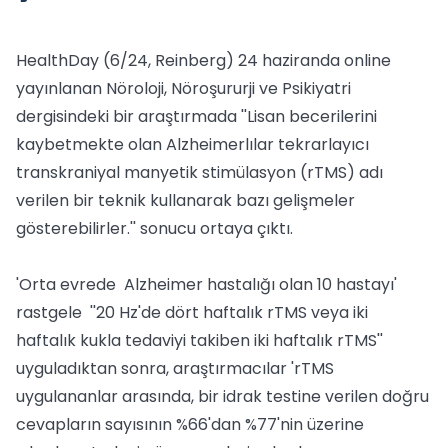
HealthDay (6/24, Reinberg) 24 haziranda online
yayınlanan Nöroloji, Nöroşururji ve Psikiyatri
dergisindeki bir araştırmada ''Lisan becerilerini
kaybetmekte olan Alzheimerlılar tekrarlayıcı
transkraniyal manyetik stimülasyon (rTMS) adı
verilen bir teknik kullanarak bazı gelişmeler
gösterebilirler.'' sonucu ortaya çıktı.
'Orta evrede Alzheimer hastalığı olan 10 hastayı'
rastgele ''20 Hz'de dört haftalık rTMS veya iki
haftalık kukla tedaviyi takiben iki haftalık rTMS''
uyguladıktan sonra, araştırmacılar 'rTMS
uygulananlar arasında, bir idrak testine verilen doğru
cevapların sayısının %66'dan %77'nin üzerine