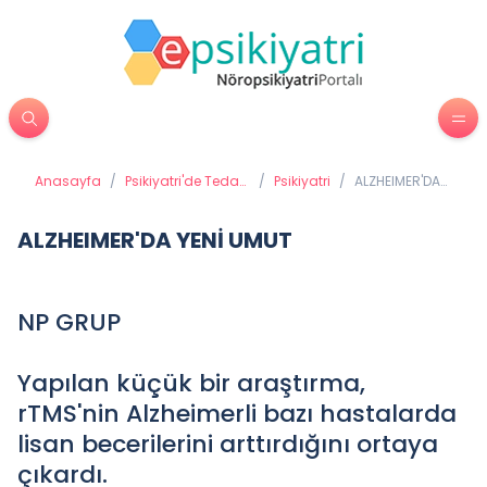
Anasayfa
/
Psikiyatri'de Tedavi
/
Psikiyatri
/
ALZHEIMER'DA
Yöntemleri
YENİ UMUT
ALZHEIMER'DA YENİ UMUT
NP GRUP
Yapılan küçük bir araştırma,
rTMS'nin Alzheimerli bazı hastalarda
lisan becerilerini arttırdığını ortaya
çıkardı.