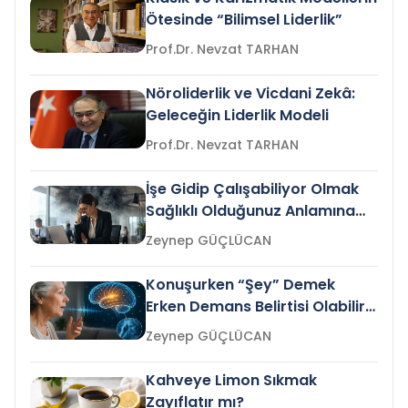
Ötesinde “Bilimsel Liderlik”
Prof.Dr. Nevzat TARHAN
Nöroliderlik ve Vicdani Zekâ:
Geleceğin Liderlik Modeli
Prof.Dr. Nevzat TARHAN
İşe Gidip Çalışabiliyor Olmak
Sağlıklı Olduğunuz Anlamına
Gelir mi?
Zeynep GÜÇLÜCAN
Konuşurken “Şey” Demek
Erken Demans Belirtisi Olabilir
mi?
Zeynep GÜÇLÜCAN
Kahveye Limon Sıkmak
Zayıflatır mı?