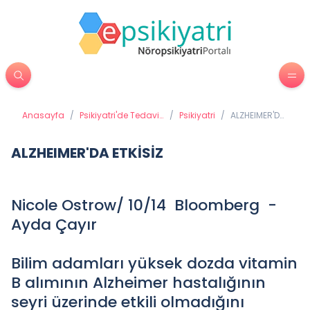
Anasayfa
/
Psikiyatri'de Tedavi
/
Psikiyatri
/
ALZHEIMER'DA
Yöntemleri
ETKİSİZ
ALZHEIMER'DA ETKİSİZ
Nicole Ostrow/ 10/14 Bloomberg -
Ayda Çayır
Bilim adamları yüksek dozda vitamin
B alımının Alzheimer hastalığının
seyri üzerinde etkili olmadığını