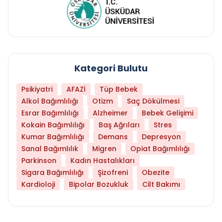
Kategori Bulutu
Psikiyatri
AFAZİ
Tüp Bebek
Alkol Bağımlılığı
Otizm
Saç Dökülmesi
Esrar Bağımlılığı
Alzheimer
Bebek Gelişimi
Kokain Bağımlılığı
Baş Ağrıları
Stres
Kumar Bağımlılığı
Demans
Depresyon
Sanal Bağımlılık
Migren
Opiat Bağımlılığı
Parkinson
Kadın Hastalıkları
Sigara Bağımlılığı
Şizofreni
Obezite
Kardioloji
Bipolar Bozukluk
Cilt Bakımı