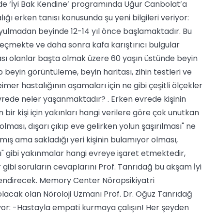
de ‘İyi Bak Kendine’ programında Uğur Canbolat’a
ğı erken tanısı konusunda şu yeni bilgileri veriyor:
oyulmadan beyinde 12-14 yıl önce başlamaktadır. Bu
geçmekte ve daha sonra kafa karıştırıcı bulgular
sı olanlar başta olmak üzere 60 yaşın üstünde beyin
eyin görüntüleme, beyin haritası, zihin testleri ve
mer hastalığının aşamaları için ne gibi çeşitli ölçekler
vrede neler yaşanmaktadır? . Erken evrede kişinin
 bir kişi için yakınları hangi verilere göre çok unutkan
lması, dışarı çıkıp eve gelirken yolun şaşırılması" ne
mış ama sakladığı yeri kişinin bulamıyor olması,
gibi yakınmalar hangi evreye işaret etmektedir,
 gibi soruların cevaplarını Prof. Tanrıdağ bu akşam İyi
ndirecek. Memory Center Nöropsikiyatri
lacak olan Nöroloji Uzmanı Prof. Dr. Oğuz Tanrıdağ
yor: -Hastayla empati kurmaya çalışın! Her şeyden