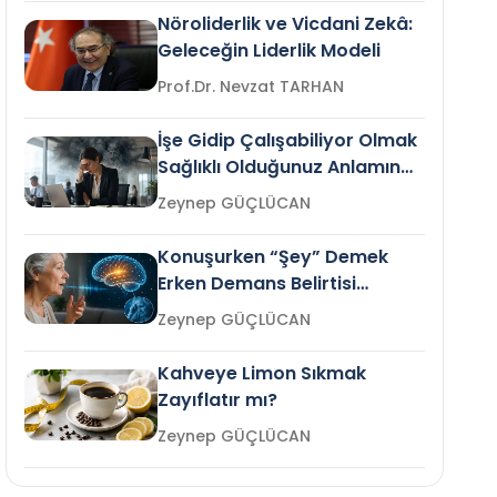
Nöroliderlik ve Vicdani Zekâ:
Geleceğin Liderlik Modeli
Prof.Dr. Nevzat TARHAN
İşe Gidip Çalışabiliyor Olmak
Sağlıklı Olduğunuz Anlamına
Gelir mi?
Zeynep GÜÇLÜCAN
Konuşurken “Şey” Demek
Erken Demans Belirtisi
Olabilir mi?
Zeynep GÜÇLÜCAN
Kahveye Limon Sıkmak
Zayıflatır mı?
Zeynep GÜÇLÜCAN