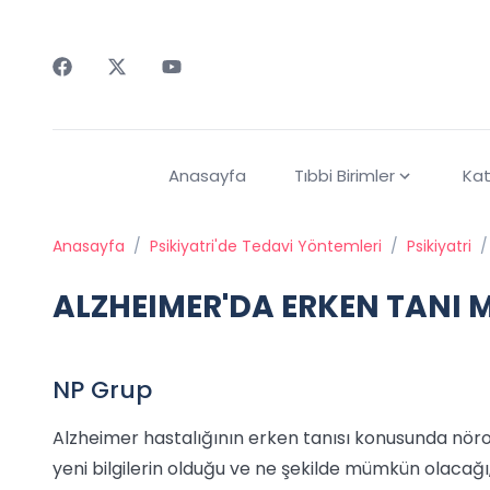
Faceebok
Twitter
Youtube
Anasayfa
Tıbbi Birimler
Kat
Anasayfa
/
Psikiyatri'de Tedavi Yöntemleri
/
Psikiyatri
/
ALZHEIMER'DA ERKEN TANI
NP Grup
Alzheimer hastalığının erken tanısı konusunda nöro
yeni bilgilerin olduğu ve ne şekilde mümkün olacağı,