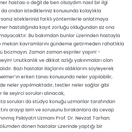
er hastası o değil de ben olsaydım nasıl bir ilgi
a da ondan istedikleriniz konusunda kolaylıkla
orsanız isteklerinizi farklı yöntemlerle anlatmaya
eimer hastalığında kayıt zorluğu olduğundan siz ona
tamayacaktır. Bu bakımdan bunlar üzerinden hastayla
 ve mekan kavramlarını gündeme getirmeden rahatlıkla
ü bozmayın. Zaman zaman espriler yapın! -
meyin! Unutkanlık ve dikkat azlığı yakınmaları olan
lıdır. Bazı hastalar ilaçlarını aldıklarını söyleyerek
zheimer’ın erken tanısı konusunda neler yapılabilir,
de neler yapılmaktadır, testler neler sağlar gibi
ile seyirci soruları alınacak,
sta soruları da stüdyo konuğu uzmanlar tarafından
tını arayıp isim ve sorusunu bırakanlara da cevap
mış Psikiyatri Uzmanı Prof. Dr. Nevzat Tarhan;
ip ölümden dönen hastalar üzerinde yaptığı bir