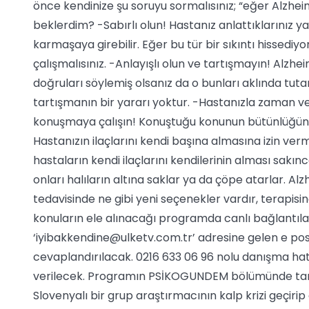
önce kendinize şu soruyu sormalısınız; “eğer Alzheim
beklerdim? -Sabırlı olun! Hastanız anlattıklarınız y
karmaşaya girebilir. Eğer bu tür bir sıkıntı hissediy
çalışmalısınız. -Anlayışlı olun ve tartışmayın! Alzh
doğruları söylemiş olsanız da o bunları aklında tu
tartışmanın bir yararı yoktur. -Hastanızla zaman
konuşmaya çalışın! Konuştuğu konunun bütünlüğün
Hastanızın ilaçlarını kendi başına almasına izin ver
hastaların kendi ilaçlarını kendilerinin alması sakınca
onları halıların altına saklar ya da çöpe atarlar. Al
tedavisinde ne gibi yeni seçenekler vardır, terapisin
konuların ele alınacağı programda canlı bağlantılar 
‘
iyibakkendine@ulketv.com.tr
’ adresine gelen e po
cevaplandırılacak. 0216 633 06 96 nolu danışma hat
verilecek. Programın PSİKOGUNDEM bölümünde tanın
Slovenyalı bir grup araştırmacının kalp krizi geçir