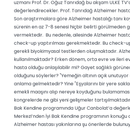
uzmanı Prof. Dr. Oğuz Tanrıdağ bu akşam ULKE TV’
değerlendirecekler. Prof. Tanrıdağ Alzheimer hastalı
Son araştırmalara göre Alzheimer hastalığı tanı k
sürenin en az 7-8 senesi hiçbir belirti görülmeden 
vermektedir. Bu nedenle, ailesinde Alzheimer hasta
check-up yaptırılması gerekmektedir. Bu check-up b
gerekli biyokimyasal testlerden oluşmaktadır. Alzhei
kullanılmaktadır? Erken dönem, orta evre ve ileri e
hasta olduğu anlaşılabilir mi? Gayet sağlıklı görünen
olduğunu söylerler? "Yemeğin altının açık unutuyor o
anlama gelmektedir? Yine "Eşyalarını bir yere sakla
emekli maaşını alıp nereye koyduğunu bulamaması" 
kongrelerde ne gibi yeni gelişmeler tartışılmaktadır
Bak Kendine programında Uğur Canbolat’a değerle
Merkezi’nden İyi Bak Kendine programının konuğu o
Alzheimer hastası yakınlarına şu önerilerde bulunu