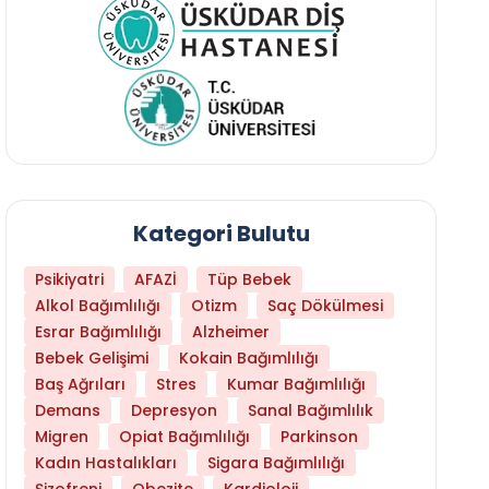
Kategori Bulutu
Psikiyatri
AFAZİ
Tüp Bebek
Alkol Bağımlılığı
Otizm
Saç Dökülmesi
Esrar Bağımlılığı
Alzheimer
Bebek Gelişimi
Kokain Bağımlılığı
Baş Ağrıları
Stres
Kumar Bağımlılığı
Daha Az Protein Tüketmek Yaşlanmayı Yava
Demans
Depresyon
Sanal Bağımlılık
Migren
Opiat Bağımlılığı
Parkinson
Kadın Hastalıkları
Sigara Bağımlılığı