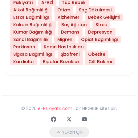
Psikiyatri
AFAZİ
Tüp Bebek
Alkol Bağımlılığı
Otizm
Saç Dökülmesi
Esrar Bağımlılığı
Alzheimer
Bebek Gelişimi
Kokain Bağımlılığı
Baş Ağrıları
Stres
Kumar Bağımlılığı
Demans
Depresyon
Sanal Bağımlılık
Migren
Opiat Bağımlılığı
Parkinson
Kadın Hastalıkları
Sigara Bağımlılığı
Şizofreni
Obezite
Kardioloji
Bipolar Bozukluk
Cilt Bakımı
©
2026
e-Psikiyatri.com
, bir NPGRUP sitesidir,
Faceebok
Twitter
Youtube
Yukarı Çık