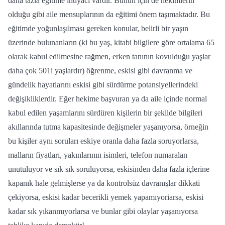
daha tazla eğitime ihtiyacı vardır. Bunun için de hekimlerin
olduğu gibi aile mensuplarının da eğitimi önem taşımaktadır. Bu
eğitimde yoğunlaşılması gereken konular, belirli bir yaşın
üzerinde bulunanların (ki bu yaş, kitabi bilgilere göre ortalama 65
olarak kabul edilmesine rağmen, erken tanının kovulduğu yaşlar
daha çok 501i yaşlardır) öğrenme, eskisi gibi davranma ve
gündelik hayatlarını eskisi gibi sürdürme potansiyellerindeki
değişikliklerdir. Eğer hekime başvuran ya da aile içinde normal
kabul edilen yaşamlarını sürdüren kişilerin bir şekilde bilgileri
akıllarında tutma kapasitesinde değişmeler yaşanıyorsa, örneğin
bu kişiler aynı soruları eskiye oranla daha fazla soruyorlarsa,
malların fiyatları, yakınlarının isimleri, telefon numaralan
unutuluyor ve sık sık soruluyorsa, eskisinden daha fazla içlerine
kapanık hale gelmişlerse ya da kontrolsüz davranışlar dikkati
çekiyorsa, eskisi kadar becerikli yemek yapamıyoriarsa, eskisi
kadar sık yıkanmıyorlarsa ve bunlar gibi olaylar yaşanıyorsa