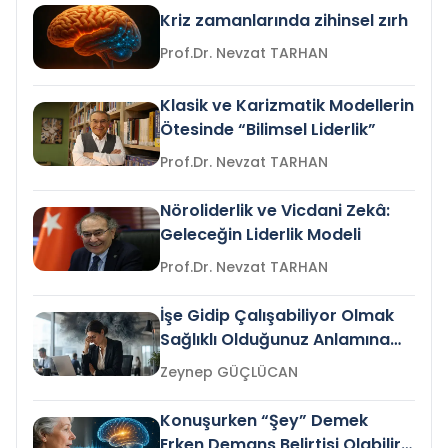
Kriz zamanlarında zihinsel zırh
Prof.Dr. Nevzat TARHAN
Klasik ve Karizmatik Modellerin
Ötesinde “Bilimsel Liderlik”
Prof.Dr. Nevzat TARHAN
Nöroliderlik ve Vicdani Zekâ:
Geleceğin Liderlik Modeli
Prof.Dr. Nevzat TARHAN
İşe Gidip Çalışabiliyor Olmak
Sağlıklı Olduğunuz Anlamına
Gelir mi?
Zeynep GÜÇLÜCAN
Konuşurken “Şey” Demek
Erken Demans Belirtisi Olabilir