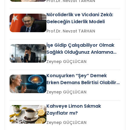
Prof.Dr. Nevzat TARHAN
Nöroliderlik ve Vicdani Zekâ:
Geleceğin Liderlik Modeli
Prof.Dr. Nevzat TARHAN
İşe Gidip Çalışabiliyor Olmak
Sağlıklı Olduğunuz Anlamına
Gelir mi?
Zeynep GÜÇLÜCAN
Konuşurken “Şey” Demek
Erken Demans Belirtisi Olabilir
mi?
Zeynep GÜÇLÜCAN
Kahveye Limon Sıkmak
Zayıflatır mı?
Zeynep GÜÇLÜCAN