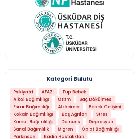
Kategori Bulutu
Psikiyatri
AFAZİ
Tüp Bebek
Alkol Bağımlılığı
Otizm
Saç Dökülmesi
Esrar Bağımlılığı
Alzheimer
Bebek Gelişimi
Kokain Bağımlılığı
Baş Ağrıları
Stres
Kumar Bağımlılığı
Demans
Depresyon
Sanal Bağımlılık
Migren
Opiat Bağımlılığı
Parkinson
Kadın Hastalıkları