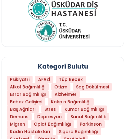
Kategori Bulutu
Psikiyatri
AFAZİ
Tüp Bebek
Alkol Bağımlılığı
Otizm
Saç Dökülmesi
Esrar Bağımlılığı
Alzheimer
Bebek Gelişimi
Kokain Bağımlılığı
Baş Ağrıları
Stres
Kumar Bağımlılığı
Daha Az Protein Tüketmek Yaşlanmayı Yava
Demans
Depresyon
Sanal Bağımlılık
Migren
Opiat Bağımlılığı
Parkinson
Kadın Hastalıkları
Sigara Bağımlılığı