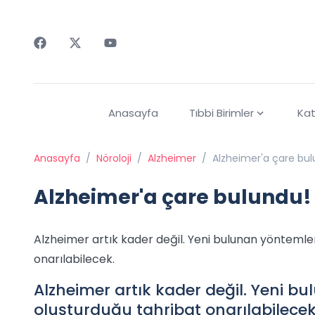
Faceebok
Twitter
Youtube
Anasayfa
Tıbbi Birimler
Kat
Anasayfa
/
Nöroloji
/
Alzheimer
/
Alzheimer'a çare bul
Alzheimer'a çare bulundu!
Alzheimer artık kader değil. Yeni bulunan yöntemle
onarılabilecek.
Alzheimer artık kader değil. Yeni b
oluşturduğu tahribat onarılabilecek