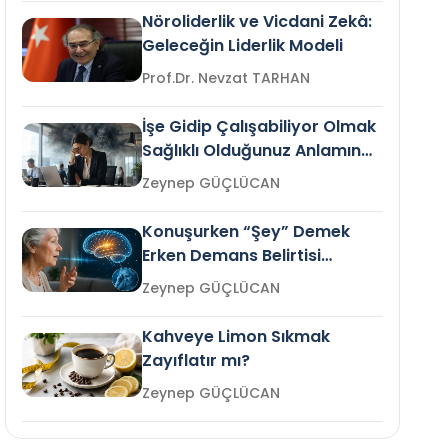
Nöroliderlik ve Vicdani Zekâ:
Geleceğin Liderlik Modeli
Prof.Dr. Nevzat TARHAN
İşe Gidip Çalışabiliyor Olmak
Sağlıklı Olduğunuz Anlamına
Gelir mi?
Zeynep GÜÇLÜCAN
Konuşurken “Şey” Demek
Erken Demans Belirtisi
Olabilir mi?
Zeynep GÜÇLÜCAN
Kahveye Limon Sıkmak
Zayıflatır mı?
Zeynep GÜÇLÜCAN