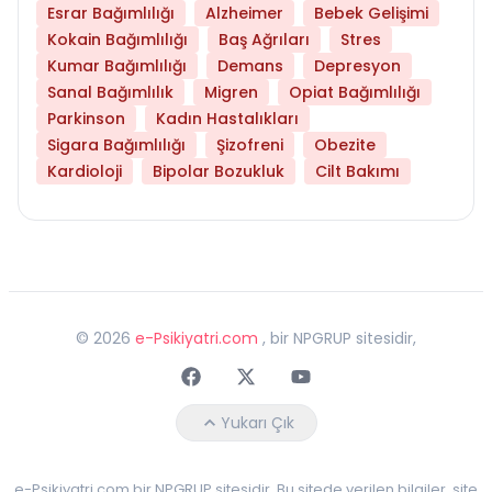
Esrar Bağımlılığı
Alzheimer
Bebek Gelişimi
Kokain Bağımlılığı
Baş Ağrıları
Stres
Kumar Bağımlılığı
Demans
Depresyon
Sanal Bağımlılık
Migren
Opiat Bağımlılığı
Parkinson
Kadın Hastalıkları
Sigara Bağımlılığı
Şizofreni
Obezite
Kardioloji
Bipolar Bozukluk
Cilt Bakımı
©
2026
e-Psikiyatri.com
, bir NPGRUP sitesidir,
Faceebok
Twitter
Youtube
Yukarı Çık
e-Psikiyatri.com bir NPGRUP sitesidir. Bu sitede verilen bilgiler, site