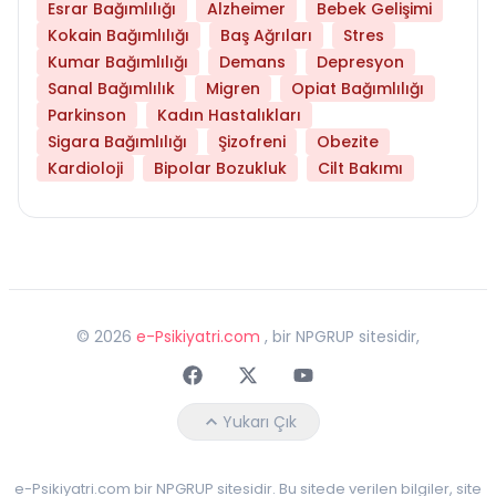
Esrar Bağımlılığı
Alzheimer
Bebek Gelişimi
Kokain Bağımlılığı
Baş Ağrıları
Stres
Kumar Bağımlılığı
Demans
Depresyon
Sanal Bağımlılık
Migren
Opiat Bağımlılığı
Parkinson
Kadın Hastalıkları
Sigara Bağımlılığı
Şizofreni
Obezite
Kardioloji
Bipolar Bozukluk
Cilt Bakımı
©
2026
e-Psikiyatri.com
, bir NPGRUP sitesidir,
Faceebok
Twitter
Youtube
Yukarı Çık
e-Psikiyatri.com bir NPGRUP sitesidir. Bu sitede verilen bilgiler, site