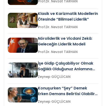
Prof.Dr. Nevzat TARHAN
Klasik ve Karizmatik Modellerin
Ötesinde “Bilimsel Liderlik”
Prof.Dr. Nevzat TARHAN
Nöroliderlik ve Vicdani Zekâ:
Geleceğin Liderlik Modeli
Prof.Dr. Nevzat TARHAN
İşe Gidip Çalışabiliyor Olmak
Sağlıklı Olduğunuz Anlamına
Gelir mi?
Zeynep GÜÇLÜCAN
Konuşurken “Şey” Demek
Erken Demans Belirtisi Olabilir
mi?
Zeynep GÜÇLÜCAN