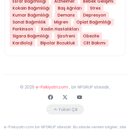
Esrar Bağımlılığı
Alzheimer
Bebek Gelişimi
Kokain Bağımlılığı
Baş Ağrıları
Stres
Kumar Bağımlılığı
Demans
Depresyon
Sanal Bağımlılık
Migren
Opiat Bağımlılığı
Parkinson
Kadın Hastalıkları
Sigara Bağımlılığı
Şizofreni
Obezite
Kardioloji
Bipolar Bozukluk
Cilt Bakımı
©
2026
e-Psikiyatri.com
, bir NPGRUP sitesidir,
Faceebok
Twitter
Youtube
Yukarı Çık
e-Psikiyatri.com bir NPGRUP sitesidir. Bu sitede verilen bilgiler, site