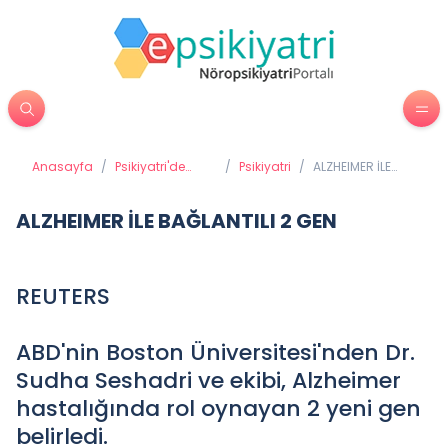
Anasayfa
/
Psikiyatri'de
/
Psikiyatri
/
ALZHEIMER İLE
Tedavi
BAĞLANTILI 2 GEN
Yöntemleri
ALZHEIMER İLE BAĞLANTILI 2 GEN
REUTERS
ABD'nin Boston Üniversitesi'nden Dr.
Sudha Seshadri ve ekibi, Alzheimer
hastalığında rol oynayan 2 yeni gen
belirledi.