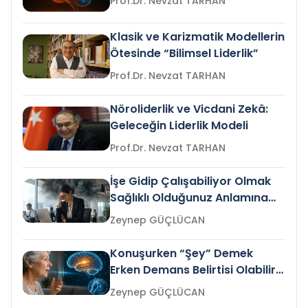
Prof.Dr. Nevzat TARHAN
Klasik ve Karizmatik Modellerin
Ötesinde “Bilimsel Liderlik”
Prof.Dr. Nevzat TARHAN
Nöroliderlik ve Vicdani Zekâ:
Geleceğin Liderlik Modeli
Prof.Dr. Nevzat TARHAN
İşe Gidip Çalışabiliyor Olmak
Sağlıklı Olduğunuz Anlamına
Gelir mi?
Zeynep GÜÇLÜCAN
Konuşurken “Şey” Demek
Erken Demans Belirtisi Olabilir
mi?
Zeynep GÜÇLÜCAN