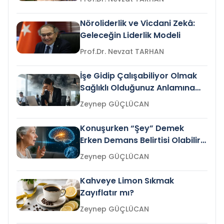
Nöroliderlik ve Vicdani Zekâ:
Geleceğin Liderlik Modeli
Prof.Dr. Nevzat TARHAN
İşe Gidip Çalışabiliyor Olmak
Sağlıklı Olduğunuz Anlamına
Gelir mi?
Zeynep GÜÇLÜCAN
Konuşurken “Şey” Demek
Erken Demans Belirtisi Olabilir
mi?
Zeynep GÜÇLÜCAN
Kahveye Limon Sıkmak
Zayıflatır mı?
Zeynep GÜÇLÜCAN