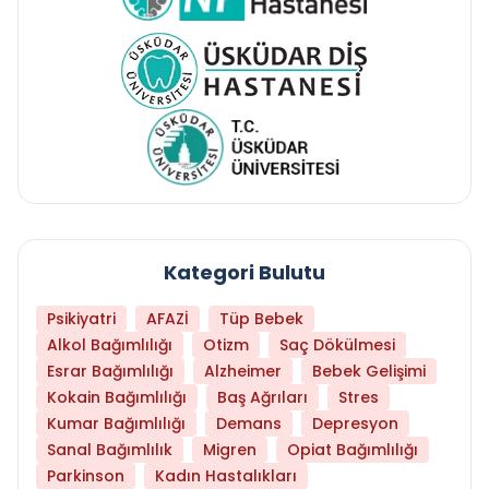
Kategori Bulutu
Psikiyatri
AFAZİ
Tüp Bebek
Alkol Bağımlılığı
Otizm
Saç Dökülmesi
Esrar Bağımlılığı
Alzheimer
Bebek Gelişimi
Kokain Bağımlılığı
Baş Ağrıları
Stres
Kumar Bağımlılığı
Demans
Depresyon
Sanal Bağımlılık
Migren
Opiat Bağımlılığı
Parkinson
Kadın Hastalıkları