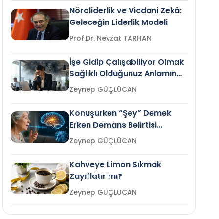
Nöroliderlik ve Vicdani Zekâ:
Geleceğin Liderlik Modeli
Prof.Dr. Nevzat TARHAN
İşe Gidip Çalışabiliyor Olmak
Sağlıklı Olduğunuz Anlamına
Gelir mi?
Zeynep GÜÇLÜCAN
Konuşurken “Şey” Demek
Erken Demans Belirtisi
Olabilir mi?
Zeynep GÜÇLÜCAN
Kahveye Limon Sıkmak
Zayıflatır mı?
Zeynep GÜÇLÜCAN