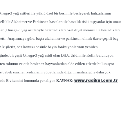
ga-3 yağ asitleri ile yüklü özel bir besin ile besleyerek hafızalarının
llikle Alzheimer ve Parkinson hastaları ile hastalık riski taşıyanlar için umut
rı, Omega-3 yağ asitleriyle hazırladıkları özel diyet menüsü ile besledikleri
etti.
Araştırmaya göre, başta alzheimer ve parkinson olmak üzere çeşitli baş
en kişilerin, söz konusu besinle beyin fonksiyonlarının yeniden
ğinde, bir çeşit Omega-3 yağ asidi olan DHA, Uridin ile Kolin bulunuyor.
eten tohumu ve otla beslenen hayvanlardan elde edilen etlerde bulunuyor.
e bebek emziren kadınların vücutlarında diğer insanlara göre daha çok
www.radikal.com.tr
lerde B vitamini formunda yer alıyor.
KAYNAK: