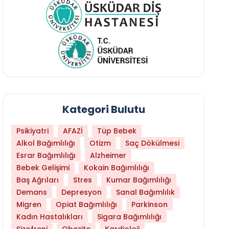
Kategori Bulutu
Psikiyatri
AFAZİ
Tüp Bebek
Alkol Bağımlılığı
Otizm
Saç Dökülmesi
Esrar Bağımlılığı
Alzheimer
Bebek Gelişimi
Kokain Bağımlılığı
Baş Ağrıları
Stres
Kumar Bağımlılığı
Daha Az Protein Tüketmek Yaşlanmayı Yava
Demans
Depresyon
Sanal Bağımlılık
Migren
Opiat Bağımlılığı
Parkinson
Kadın Hastalıkları
Sigara Bağımlılığı