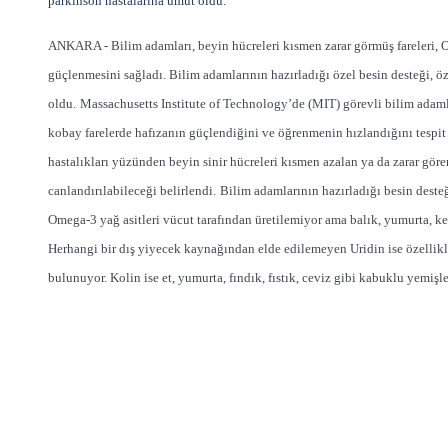
parkinson hastalarına umut oldu.
ANKARA - Bilim adamları, beyin hücreleri kısmen zarar görmüş fareleri, Ome
güçlenmesini sağladı. Bilim adamlarının hazırladığı özel besin desteği, öze
oldu.
Massachusetts Institute of Technology’de (MIT) görevli bilim adamla
kobay farelerde hafızanın güçlendiğini ve öğrenmenin hızlandığını tespit 
hastalıkları yüzünden beyin sinir hücreleri kısmen azalan ya da zarar gör
canlandırılabileceği belirlendi.
Bilim adamlarının hazırladığı besin deste
Omega-3 yağ asitleri vücut tarafından üretilemiyor ama balık, yumurta, k
Herhangi bir dış yiyecek kaynağından elde edilemeyen Uridin ise özellikl
bulunuyor. Kolin ise et, yumurta, fındık, fıstık, ceviz gibi kabuklu yemiş