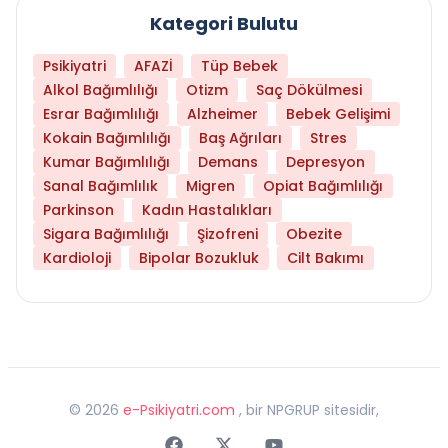
Kategori Bulutu
Psikiyatri
AFAZİ
Tüp Bebek
Alkol Bağımlılığı
Otizm
Saç Dökülmesi
Esrar Bağımlılığı
Alzheimer
Bebek Gelişimi
Kokain Bağımlılığı
Baş Ağrıları
Stres
Kumar Bağımlılığı
Demans
Depresyon
Sanal Bağımlılık
Migren
Opiat Bağımlılığı
Parkinson
Kadın Hastalıkları
Sigara Bağımlılığı
Şizofreni
Obezite
Kardioloji
Bipolar Bozukluk
Cilt Bakımı
©
2026
e-Psikiyatri.com
, bir NPGRUP sitesidir,