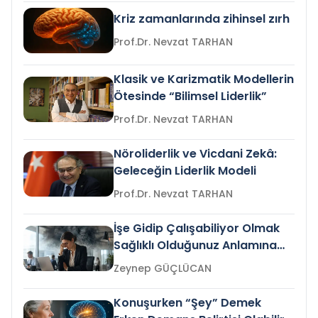
Kriz zamanlarında zihinsel zırh
Prof.Dr. Nevzat TARHAN
Klasik ve Karizmatik Modellerin
Ötesinde “Bilimsel Liderlik”
Prof.Dr. Nevzat TARHAN
Nöroliderlik ve Vicdani Zekâ:
Geleceğin Liderlik Modeli
Prof.Dr. Nevzat TARHAN
İşe Gidip Çalışabiliyor Olmak
Sağlıklı Olduğunuz Anlamına
Gelir mi?
Zeynep GÜÇLÜCAN
Konuşurken “Şey” Demek