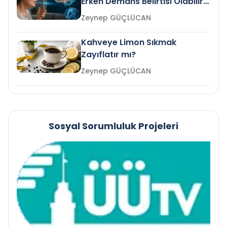
Erken Demans Belirtisi Olabilir
mi?
Zeynep GÜÇLÜCAN
Kahveye Limon Sıkmak
Zayıflatır mı?
Zeynep GÜÇLÜCAN
Sosyal Sorumluluk Projeleri