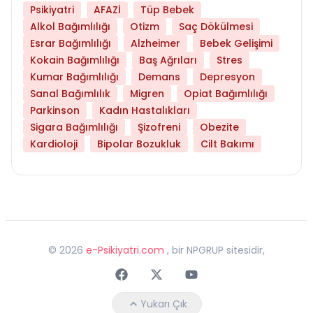
Psikiyatri
AFAZİ
Tüp Bebek
Alkol Bağımlılığı
Otizm
Saç Dökülmesi
Esrar Bağımlılığı
Alzheimer
Bebek Gelişimi
Kokain Bağımlılığı
Baş Ağrıları
Stres
Kumar Bağımlılığı
Demans
Depresyon
Sanal Bağımlılık
Migren
Opiat Bağımlılığı
Parkinson
Kadın Hastalıkları
Sigara Bağımlılığı
Şizofreni
Obezite
Kardioloji
Bipolar Bozukluk
Cilt Bakımı
©
2026
e-Psikiyatri.com
, bir NPGRUP sitesidir,
Faceebok
Twitter
Youtube
Yukarı Çık