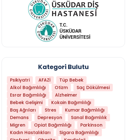
Kategori Bulutu
Psikiyatri
AFAZİ
Tüp Bebek
Alkol Bağımlılığı
Otizm
Saç Dökülmesi
Esrar Bağımlılığı
Alzheimer
Bebek Gelişimi
Kokain Bağımlılığı
Baş Ağrıları
Stres
Kumar Bağımlılığı
Daha Az Protein Tüketmek Yaşlanmayı Yava
Demans
Depresyon
Sanal Bağımlılık
Migren
Opiat Bağımlılığı
Parkinson
Kadın Hastalıkları
Sigara Bağımlılığı