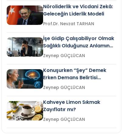
Nöroliderlik ve Vicdani Zekâ:
Geleceğin Liderlik Modeli
Prof.Dr. Nevzat TARHAN
İşe Gidip Çalışabiliyor Olmak
Sağlıklı Olduğunuz Anlamına
Gelir mi?
Zeynep GÜÇLÜCAN
Konuşurken “Şey” Demek
Erken Demans Belirtisi
Olabilir mi?
Zeynep GÜÇLÜCAN
Kahveye Limon Sıkmak
Zayıflatır mı?
Zeynep GÜÇLÜCAN