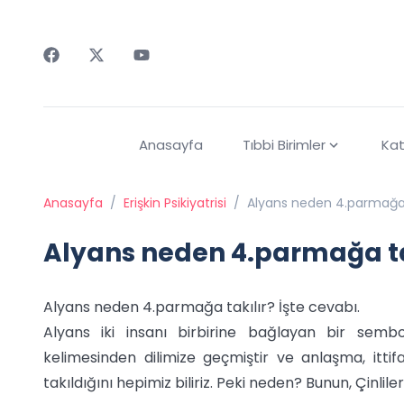
Faceebok
Twitter
Youtube
Anasayfa
Tıbbi Birimler
Kat
Anasayfa
/
Erişkin Psikiyatrisi
/
Alyans neden 4.parmağa t
Alyans neden 4.parmağa ta
Alyans neden 4.parmağa takılır? İşte cevabı.
Alyans iki insanı birbirine bağlayan bir sembol
kelimesinden dilimize geçmiştir ve anlaşma, ittif
takıldığını hepimiz biliriz. Peki neden? Bunun, Çinliler