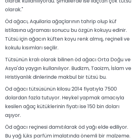
olarak kullanılıyordu. Şimdilerde ise ilaçtan çok tütsü
olarak."
Öd ağacı, Aquilaria ağaçlarının tahrip olup küf
istilasına uğraması sonucu bu özgün kokuyu edinir.
Tütsü için ağacın küften koyu renk almış, reçineli ve
kokulu kısımları seçilir.
Tütsünün kralı olarak bilinen öd ağacı Orta Doğu ve
Asya'da yaygın kullanılıyor. Budizm, Taoizm, İslam ve
Hristiyanlık dinlerinde makbul bir tütsü bu.
Öd ağacı tütsüsünün kilosu 2014 fiyatıyla 7500
dolardan fazla tutuyor. Heykel yapmak amacıyla
kesilen ağaç kütüklerinin fiyatı ise 150 bin doları
aşıyor.
Öd ağacı reçinesi damıtılarak öd yağı elde ediliyor.
Bu yağ lüks parfüm imalatında önemli bir malzeme.