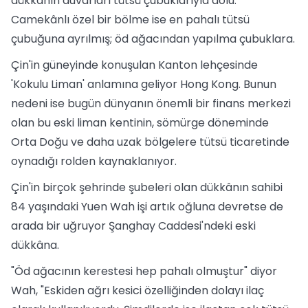
dükkânın duvarları tütsü çubuklarıyla dolu.
Camekânlı özel bir bölme ise en pahalı tütsü
çubuğuna ayrılmış; öd ağacından yapılma çubuklara.
Çin'in güneyinde konuşulan Kanton lehçesinde
'Kokulu Liman' anlamına geliyor Hong Kong. Bunun
nedeni ise bugün dünyanın önemli bir finans merkezi
olan bu eski liman kentinin, sömürge döneminde
Orta Doğu ve daha uzak bölgelere tütsü ticaretinde
oynadığı rolden kaynaklanıyor.
Çin'in birçok şehrinde şubeleri olan dükkânın sahibi
84 yaşındaki Yuen Wah işi artık oğluna devretse de
arada bir uğruyor Şanghay Caddesi'ndeki eski
dükkâna.
"Öd ağacının kerestesi hep pahalı olmuştur" diyor
Wah, "Eskiden ağrı kesici özelliğinden dolayı ilaç