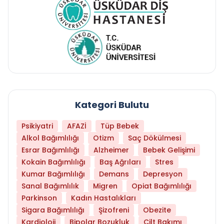
Kategori Bulutu
Psikiyatri
AFAZİ
Tüp Bebek
Alkol Bağımlılığı
Otizm
Saç Dökülmesi
Esrar Bağımlılığı
Alzheimer
Bebek Gelişimi
Kokain Bağımlılığı
Baş Ağrıları
Stres
Kumar Bağımlılığı
Demans
Depresyon
Sanal Bağımlılık
Migren
Opiat Bağımlılığı
Parkinson
Kadın Hastalıkları
Sigara Bağımlılığı
Şizofreni
Obezite
Kardioloji
Bipolar Bozukluk
Cilt Bakımı