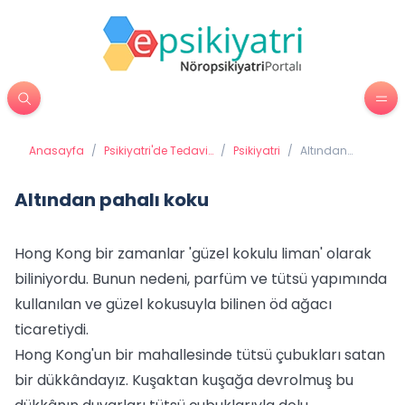
Anasayfa
/
Psikiyatri'de Tedavi
/
Psikiyatri
/
Altından
Yöntemleri
pahalı koku
Altından pahalı koku
Hong Kong bir zamanlar 'güzel kokulu liman' olarak
biliniyordu. Bunun nedeni, parfüm ve tütsü yapımında
kullanılan ve güzel kokusuyla bilinen öd ağacı
ticaretiydi.
Hong Kong'un bir mahallesinde tütsü çubukları satan
bir dükkândayız. Kuşaktan kuşağa devrolmuş bu