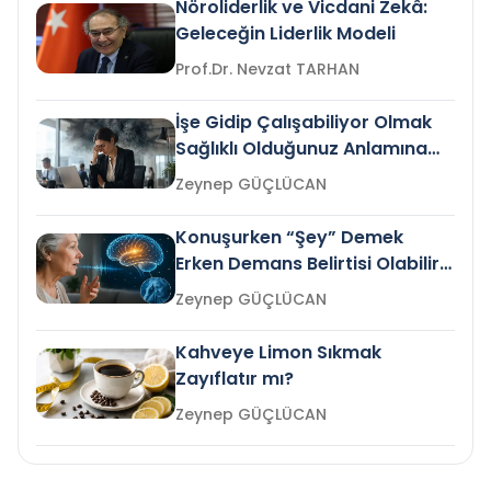
Nöroliderlik ve Vicdani Zekâ:
Geleceğin Liderlik Modeli
Prof.Dr. Nevzat TARHAN
İşe Gidip Çalışabiliyor Olmak
Sağlıklı Olduğunuz Anlamına
Gelir mi?
Zeynep GÜÇLÜCAN
Konuşurken “Şey” Demek
Erken Demans Belirtisi Olabilir
mi?
Zeynep GÜÇLÜCAN
Kahveye Limon Sıkmak
Zayıflatır mı?
Zeynep GÜÇLÜCAN