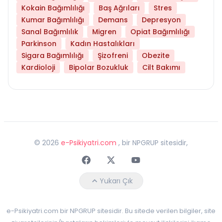
Kokain Bağımlılığı
Baş Ağrıları
Stres
Kumar Bağımlılığı
Demans
Depresyon
Sanal Bağımlılık
Migren
Opiat Bağımlılığı
Parkinson
Kadın Hastalıkları
Sigara Bağımlılığı
Şizofreni
Obezite
Kardioloji
Bipolar Bozukluk
Cilt Bakımı
©
2026
e-Psikiyatri.com
, bir NPGRUP sitesidir,
Faceebok
Twitter
Youtube
Yukarı Çık
e-Psikiyatri.com bir NPGRUP sitesidir. Bu sitede verilen bilgiler, site