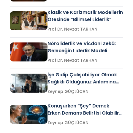
Klasik ve Karizmatik Modellerin
Ötesinde “Bilimsel Liderlik”
Prof.Dr. Nevzat TARHAN
Nöroliderlik ve Vicdani Zekâ:
Geleceğin Liderlik Modeli
Prof.Dr. Nevzat TARHAN
İşe Gidip Çalışabiliyor Olmak
Sağlıklı Olduğunuz Anlamına
Gelir mi?
Zeynep GÜÇLÜCAN
Konuşurken “Şey” Demek
Erken Demans Belirtisi Olabilir
mi?
Zeynep GÜÇLÜCAN