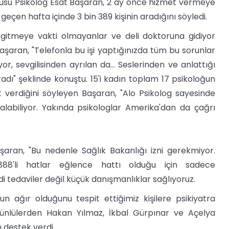
ucusu Psikolog Esat Başaran, 2 ay önce hizmet vermeye
eçen hafta içinde 3 bin 389 kişinin aradığını söyledi.
a gitmeye vakti olmayanlar ve deli doktoruna gidiyor
aşaran, "Telefonla bu işi yaptığınızda tüm bu sorunlar
r, sevgilisinden ayrılan da... Seslerinden ve anlattığı
adı" şeklinde konuştu. 15'i kadın toplam 17 psikoloğun
 verdiğini söyleyen Başaran, "Alo Psikolog sayesinde
 alabiliyor. Yakında psikologlar Amerika'dan da çağrı
şaran, "Bu nedenle Sağlık Bakanlığı izni gerekmiyor.
 888'li hatlar eğlence hattı olduğu için sadece
i tedaviler değil küçük danışmanlıklar sağlıyoruz.
n ağır olduğunu tespit ettiğimiz kişilere psikiyatra
, ünlülerden Hakan Yılmaz, İkbal Gürpınar ve Açelya
 destek verdi.