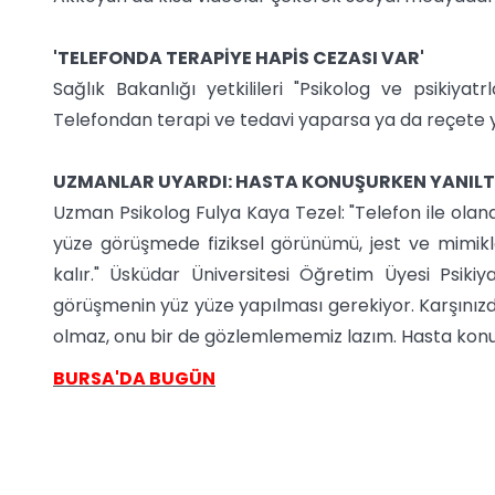
'TELEFONDA TERAPİYE HAPİS CEZASI VAR'
Sağlık Bakanlığı yetkilileri "Psikolog ve psikiyat
Telefondan terapi ve tedavi yaparsa ya da reçete ya
UZMANLAR UYARDI: HASTA KONUŞURKEN YANILT
Uzman Psikolog Fulya Kaya Tezel: "Telefon ile olan
yüze görüşmede fiziksel görünümü, jest ve mimikl
kalır." Üsküdar Üniversitesi Öğretim Üyesi Psikiy
görüşmenin yüz yüze yapılması gerekiyor. Karşınızda
olmaz, onu bir de gözlemlememiz lazım. Hasta konuşu
BURSA'DA BUGÜN