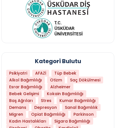
Kategori Bulutu
Psikiyatri
AFAZİ
Tüp Bebek
Alkol Bağımlılığı
Otizm
Saç Dökülmesi
Esrar Bağımlılığı
Alzheimer
Bebek Gelişimi
Kokain Bağımlılığı
Baş Ağrıları
Stres
Kumar Bağımlılığı
Hangi Yaşta Hangi Testi Yaptırmanız Gerekt
Demans
Depresyon
Sanal Bağımlılık
Migren
Opiat Bağımlılığı
Parkinson
Kadın Hastalıkları
Sigara Bağımlılığı