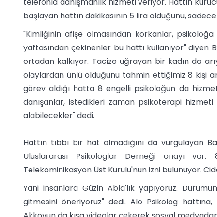
telefonla danışmanlık hizmeti veriyor. Hattın kur
başlayan hattın dakikasının 5 lira olduğunu, sadece g
"Kimliğinin afişe olmasından korkanlar, psikoloğ
yaftasından çekinenler bu hattı kullanıyor" diyen B
ortadan kalkıyor. Tacize uğrayan bir kadın da arıyo
olaylardan ünlü olduğunu tahmin ettiğimiz 8 kişi ar
görev aldığı hatta 8 engelli psikoloğun da hizmet
danışanlar, istedikleri zaman psikoterapi hizmeti
alabilecekler" dedi.
Hattın tıbbı bir hat olmadığını da vurgulayan Ba
Uluslararası Psikologlar Derneği onayı var.
Telekominikasyon Üst Kurulu'nun izni bulunuyor. Cidd
Yani insanlara Güzin Abla'lık yapıyoruz. Durumunu
gitmesini öneriyoruz" dedi. Alo Psikolog hattına
Akkoyun da kısa videolar çekerek sosyal medyadan