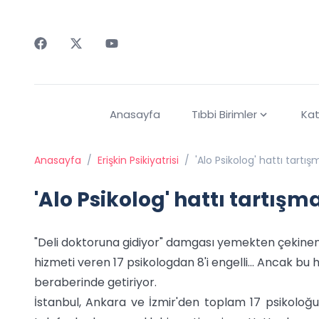
Faceebok
Twitter
Youtube
Anasayfa
Tıbbi Birimler
Kat
Anasayfa
/
Erişkin Psikiyatrisi
/
'Alo Psikolog' hattı tartış
'Alo Psikolog' hattı tartışm
"Deli doktoruna gidiyor" damgası yemekten çekinenle
hizmeti veren 17 psikologdan 8'i engelli... Ancak bu
beraberinde getiriyor.
İstanbul, Ankara ve İzmir'den toplam 17 psikoloğun 