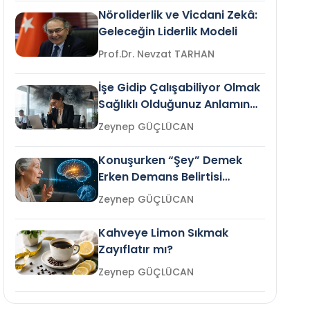
Nöroliderlik ve Vicdani Zekâ:
Geleceğin Liderlik Modeli
Prof.Dr. Nevzat TARHAN
İşe Gidip Çalışabiliyor Olmak
Sağlıklı Olduğunuz Anlamına
Gelir mi?
Zeynep GÜÇLÜCAN
Konuşurken “Şey” Demek
Erken Demans Belirtisi
Olabilir mi?
Zeynep GÜÇLÜCAN
Kahveye Limon Sıkmak
Zayıflatır mı?
Zeynep GÜÇLÜCAN