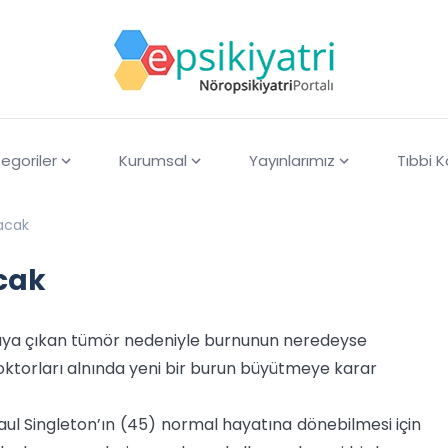
egoriler
Kurumsal
Yayınlarımız
Tıbbi 
acak
cak
rtaya çıkan tümör nedeniyle burnunun neredeyse
ktorları alnında yeni bir burun büyütmeye karar
l Singleton’ın (45) normal hayatına dönebilmesi için