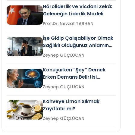
Nöroliderlik ve Vicdani Zekâ:
Geleceğin Liderlik Modeli
Prof.Dr. Nevzat TARHAN
İşe Gidip Çalışabiliyor Olmak
Sağlıklı Olduğunuz Anlamına
Gelir mi?
Zeynep GÜÇLÜCAN
Konuşurken “Şey” Demek
Erken Demans Belirtisi
Olabilir mi?
Zeynep GÜÇLÜCAN
Kahveye Limon Sıkmak
Zayıflatır mı?
Zeynep GÜÇLÜCAN