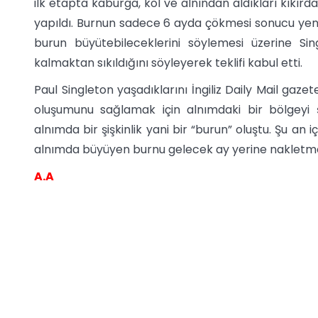
ilk etapta kaburga, kol ve alnından aldıkları kıkırd
yapıldı. Burnun sadece 6 ayda çökmesi sonucu yeni b
burun büyütebileceklerini söylemesi üzerine Sin
kalmaktan sıkıldığını söyleyerek teklifi kabul etti.
Paul Singleton yaşadıklarını İngiliz Daily Mail gazet
oluşumunu sağlamak için alnımdaki bir bölgeyi ş
alnımda bir şişkinlik yani bir “burun” oluştu. Şu an 
alnımda büyüyen burnu gelecek ay yerine nakletmey
A.A