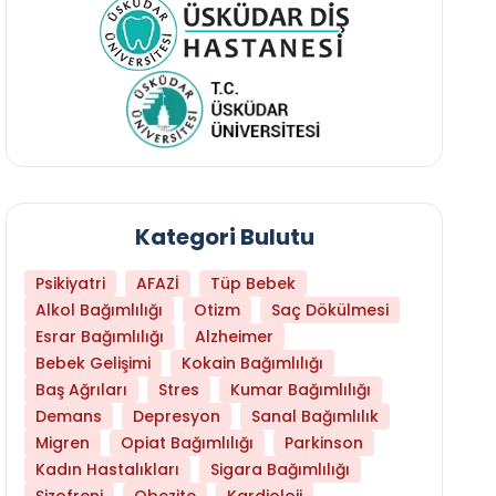
Kategori Bulutu
Psikiyatri
AFAZİ
Tüp Bebek
Alkol Bağımlılığı
Otizm
Saç Dökülmesi
Esrar Bağımlılığı
Alzheimer
Bebek Gelişimi
Kokain Bağımlılığı
Baş Ağrıları
Stres
Kumar Bağımlılığı
Daha Az Protein Tüketmek Yaşlanmayı Yava
Demans
Depresyon
Sanal Bağımlılık
Migren
Opiat Bağımlılığı
Parkinson
Kadın Hastalıkları
Sigara Bağımlılığı