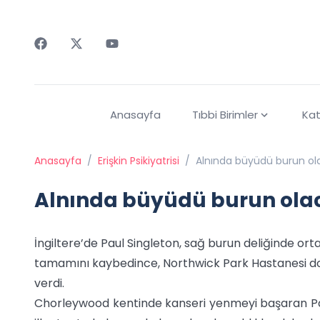
Faceebok
Twitter
Youtube
Anasayfa
Tıbbi Birimler
Kat
Anasayfa
/
Erişkin Psikiyatrisi
/
Alnında büyüdü burun ol
Alnında büyüdü burun ola
İngiltere’de Paul Singleton, sağ burun deliğinde o
tamamını kaybedince, Northwick Park Hastanesi do
verdi.
Chorleywood kentinde kanseri yenmeyi başaran Pau