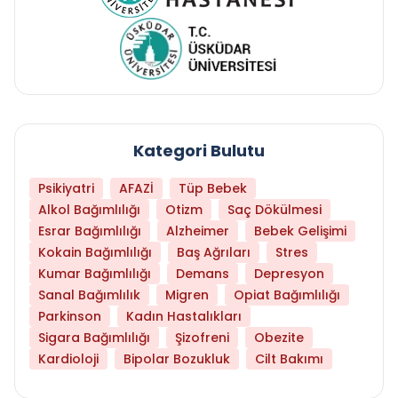
Kategori Bulutu
Psikiyatri
AFAZİ
Tüp Bebek
Alkol Bağımlılığı
Otizm
Saç Dökülmesi
Esrar Bağımlılığı
Alzheimer
Bebek Gelişimi
Kokain Bağımlılığı
Baş Ağrıları
Stres
Kumar Bağımlılığı
Demans
Depresyon
Sanal Bağımlılık
Migren
Opiat Bağımlılığı
Parkinson
Kadın Hastalıkları
Sigara Bağımlılığı
Şizofreni
Obezite
Kardioloji
Bipolar Bozukluk
Cilt Bakımı