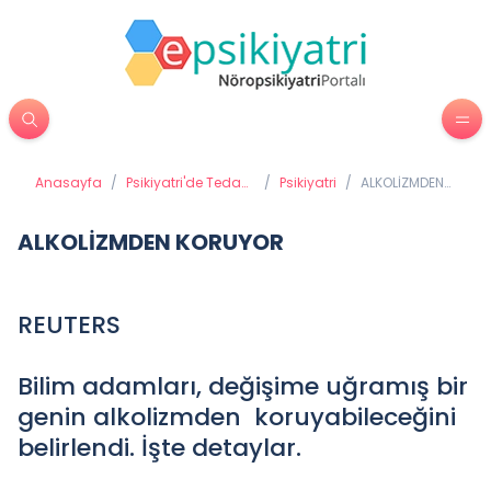
Anasayfa
/
Psikiyatri'de Tedavi
/
Psikiyatri
/
ALKOLİZMDEN
Yöntemleri
KORUYOR
ALKOLİZMDEN KORUYOR
REUTERS
Bilim adamları, değişime uğramış bir
genin alkolizmden koruyabileceğini
belirlendi. İşte detaylar.