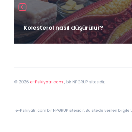
Kolesterol nasıl düşürülür?
©
2026
e-Psikiyatri.com
, bir NPGRUP sitesidir,
e-Psikiyatri.com bir NPGRUP sitesidir. Bu sitede verilen bilgile