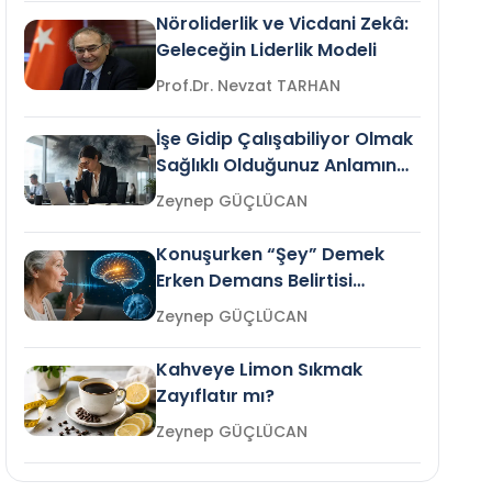
Nöroliderlik ve Vicdani Zekâ:
Geleceğin Liderlik Modeli
Prof.Dr. Nevzat TARHAN
İşe Gidip Çalışabiliyor Olmak
Sağlıklı Olduğunuz Anlamına
Gelir mi?
Zeynep GÜÇLÜCAN
Konuşurken “Şey” Demek
Erken Demans Belirtisi
Olabilir mi?
Zeynep GÜÇLÜCAN
Kahveye Limon Sıkmak
Zayıflatır mı?
Zeynep GÜÇLÜCAN