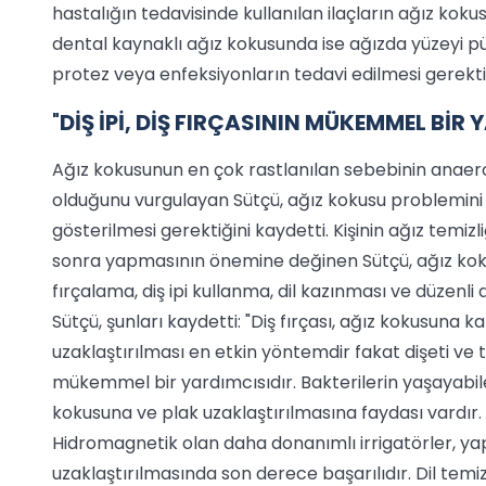
hastalığın tedavisinde kullanılan ilaçların ağız kok
dental kaynaklı ağız kokusunda ise ağızda yüzeyi pü
protez veya enfeksiyonların tedavi edilmesi gerektiğ
"
DİŞ İPİ, DİŞ FIRÇASININ MÜKEMMEL BİR 
Ağız kokusunun en çok rastlanılan sebebinin anaero
olduğunu vurgulayan Sütçü, ağız kokusu problemin
gösterilmesi gerektiğini kaydetti. Kişinin ağız temiz
sonra yapmasının önemine değinen Sütçü, ağız koku
fırçalama, diş ipi kullanma, dil kazınması ve düzenli d
Sütçü, şunları kaydetti: "Diş fırçası, ağız kokusuna 
uzaklaştırılması en etkin yöntemdir fakat dişeti ve tü
mükemmel bir yardımcısıdır. Bakterilerin yaşayabilec
kokusuna ve plak uzaklaştırılmasına faydası vardır. İ
Hidromagnetik olan daha donanımlı irrigatörler, yapı
uzaklaştırılmasında son derece başarılıdır. Dil temiz