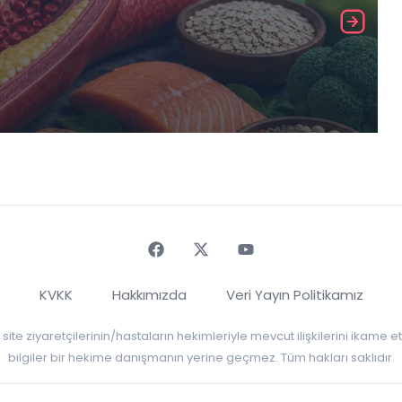
Faceebok
Twitter
Youtube
KVKK
Hakkımızda
Veri Yayın Politikamız
r, site ziyaretçilerinin/hastaların hekimleriyle mevcut ilişkilerini ikame
bilgiler bir hekime danışmanın yerine geçmez. Tüm hakları saklıdır.