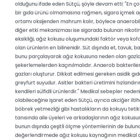
olduğunu ifade eden Sütçü, şöyle devam etti: "En çok
bir gıda ürünü olmamasına rağmen, sigara içmek ağız
ortamı oksijenden mahrum kalır, böylece anaerobik 
diğer etki mekanizması ise sigarada bulunan nikotin
eksikliği, ağız kokusu oluşumundaki faktör veya kofa
olan ürünlerin en bilinenidir. Süt dışında et, tavuk,
bunu parçalayarak ağız kokusuna neden olan gazları
şekerlemelerden kaçınılmalıdır. Anaerob bakterile
gazları oluşturur. Dikkat edilmesi gereken asidik gı
greyfurt suyudur. Asitler bakteri üretimini hızlandı
kendileri sülfidli ürünlerdir." Medikal sebepler nede
olabileceğine işaret eden Sütçü, ayrıca akciğer iltih
böbrek yetmezliği gibi hastalıkların da kokuyu tetik
tanısında aile üyeleri ve arkadaşlarının ağız kokusu
bunun dışında çeşitli ölçme yöntemlerinin de bulu
değerlendirmede ağız kokusu kaynağının medikal ol