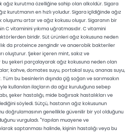
 ağız kurutma özelliğine sahip olan alkoldür. Sigara
 kurutmanın en hızlı yoludur. Sigara içildiğinde ağız
oluşumu artar ve ağız kokusu oluşur. Sigaranın bir
in C vitaminini yıkıma uğratmasıdır. C vitamini
ktörlerden biridir. Süt ürünleri ağız kokusuna neden
 balık da proteince zengindir ve anaerobik bakteriler
 oluşturur. Şeker içeren mint, sakız ve
r bu şekeri parçalayarak ağız kokusuna neden olan
dalar; kahve, domates suyu, portakal suyu, ananas suyu,
rır. Tüm bu besinlerin dışında çiğ soğan ve sarımsakın
niyle kullanılan ilaçların da ağız kuruluğuna sebep
abı, şeker hastalığı, mide bağırsak hastalıkları ve
lediğini söyledi. Sütçü, hastanın ağız kokusunun
nu doğrulamasının genellikle güvenilir bir yol olduğunu
nduğunu vurguladı. "Yapılan muayene ve
arak saptanması halinde, kişinin hastalığı veya bu