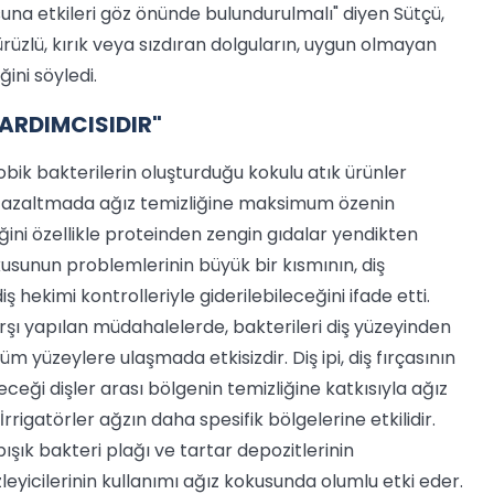
usuna etkileri göz önünde bulundurulmalı" diyen Sütçü,
rüzlü, kırık veya sızdıran dolguların, uygun olmayan
ini söyledi.
YARDIMCISIDIR"
bik bakterilerin oluşturduğu kokulu atık ürünler
i azaltmada ağız temizliğine maksimum özenin
liğini özellikle proteinden zengin gıdalar yendikten
sunun problemlerinin büyük bir kısmının, diş
iş hekimi kontrolleriyle giderilebileceğini ifade etti.
karşı yapılan müdahalelerde, bakterileri diş yüzeyinden
m yüzeylere ulaşmada etkisizdir. Diş ipi, diş fırçasının
eği dişler arası bölgenin temizliğine katkısıyla ağız
rrigatörler ağzın daha spesifik bölgelerine etkilidir.
şık bakteri plağı ve tartar depozitlerinin
leyicilerinin kullanımı ağız kokusunda olumlu etki eder.