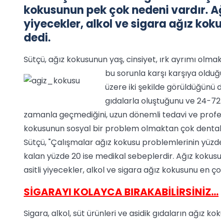
kokusunun pek çok nedeni vardır. Ağı
yiyecekler, alkol ve sigara ağız kok
dedi.
Sütçü, ağız kokusunun yaş, cinsiyet, ırk ayrımı olmak
bu sorunla karşı karşıya olduğu
üzere iki şekilde görüldüğünü d
gıdalarla oluştuğunu ve 24-72 s
zamanla geçmediğini, uzun dönemli tedavi ve profesy
kokusunun sosyal bir problem olmaktan çok dental
Sütçü, "Çalışmalar ağız kokusu problemlerinin yüzde
kalan yüzde 20 ise medikal sebeplerdir. Ağız kokusun
asitli yiyecekler, alkol ve sigara ağız kokusunu en ço
SİGARAYI KOLAYCA BIRAKABİLİRSİNİZ...
Sigara, alkol, süt ürünleri ve asidik gıdaların ağız 