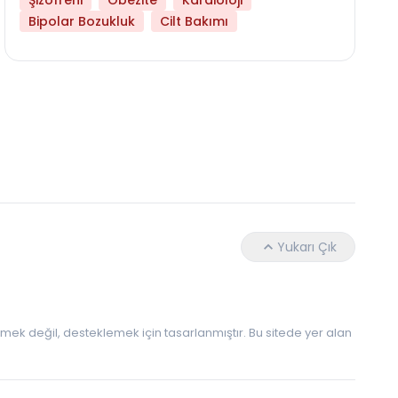
Şizofreni
Obezite
Kardioloji
Bipolar Bozukluk
Cilt Bakımı
Daha Az Protein Tüketmek Yaşlanmayı Yava
Yukarı Çık
 etmek değil, desteklemek için tasarlanmıştır. Bu sitede yer alan