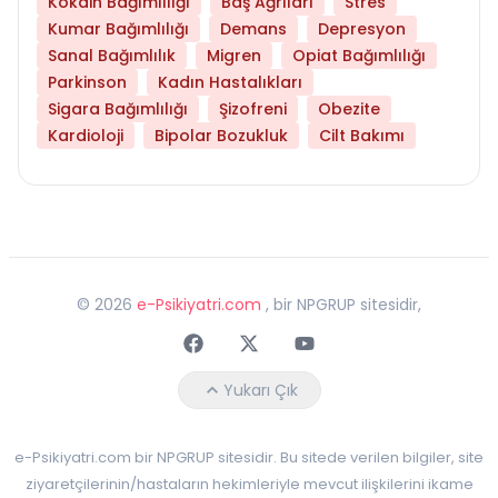
Kokain Bağımlılığı
Baş Ağrıları
Stres
Kumar Bağımlılığı
Demans
Depresyon
Sanal Bağımlılık
Migren
Opiat Bağımlılığı
Parkinson
Kadın Hastalıkları
Sigara Bağımlılığı
Şizofreni
Obezite
Kardioloji
Bipolar Bozukluk
Cilt Bakımı
©
2026
e-Psikiyatri.com
, bir NPGRUP sitesidir,
Faceebok
Twitter
Youtube
Yukarı Çık
e-Psikiyatri.com bir NPGRUP sitesidir. Bu sitede verilen bilgiler, site
ziyaretçilerinin/hastaların hekimleriyle mevcut ilişkilerini ikame