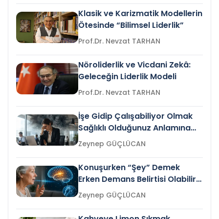
Klasik ve Karizmatik Modellerin
Ötesinde “Bilimsel Liderlik”
Prof.Dr. Nevzat TARHAN
Nöroliderlik ve Vicdani Zekâ:
Geleceğin Liderlik Modeli
Prof.Dr. Nevzat TARHAN
İşe Gidip Çalışabiliyor Olmak
Sağlıklı Olduğunuz Anlamına
Gelir mi?
Zeynep GÜÇLÜCAN
Konuşurken “Şey” Demek
Erken Demans Belirtisi Olabilir
mi?
Zeynep GÜÇLÜCAN
Kahveye Limon Sıkmak