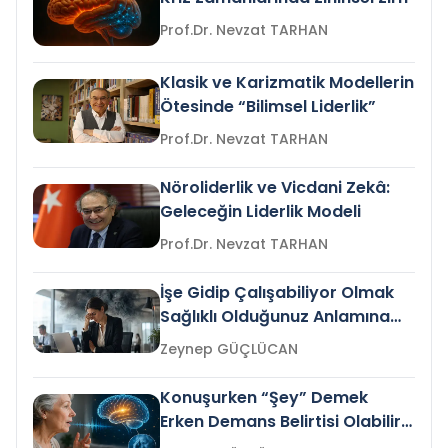
Prof.Dr. Nevzat TARHAN
Klasik ve Karizmatik Modellerin
Ötesinde “Bilimsel Liderlik”
Prof.Dr. Nevzat TARHAN
Nöroliderlik ve Vicdani Zekâ:
Geleceğin Liderlik Modeli
Prof.Dr. Nevzat TARHAN
İşe Gidip Çalışabiliyor Olmak
Sağlıklı Olduğunuz Anlamına
Gelir mi?
Zeynep GÜÇLÜCAN
Konuşurken “Şey” Demek
Erken Demans Belirtisi Olabilir
mi?