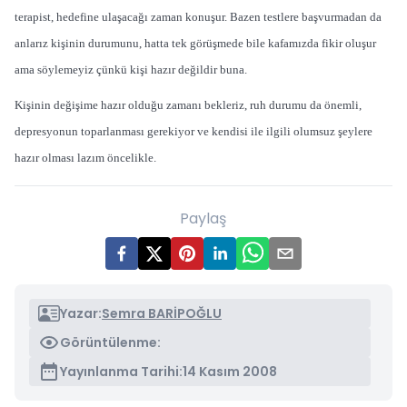
terapist, hedefine ulaşa­cağı zaman konuşur. Bazen testlere başvurmadan da
anlarız kişinin durumunu, hatta tek görüşmede bile kafamızda fikir oluşur
ama söylemeyiz çünkü kişi hazır değildir buna.
Kişinin değişime hazır olduğu zamanı bekleriz, ruh durumu da önemli,
depresyonun to­parlanması gerekiyor ve ken­disi ile ilgili olumsuz şeylere
hazır olması lazım öncelikle.
Paylaş
Yazar:
Semra BARİPOĞLU
Görüntülenme:
Yayınlanma Tarihi:
14 Kasım 2008