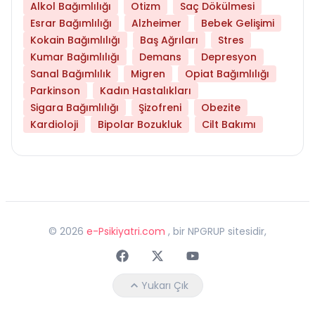
Alkol Bağımlılığı
Otizm
Saç Dökülmesi
Esrar Bağımlılığı
Alzheimer
Bebek Gelişimi
Kokain Bağımlılığı
Baş Ağrıları
Stres
Kumar Bağımlılığı
Demans
Depresyon
Sanal Bağımlılık
Migren
Opiat Bağımlılığı
Parkinson
Kadın Hastalıkları
Sigara Bağımlılığı
Şizofreni
Obezite
Kardioloji
Bipolar Bozukluk
Cilt Bakımı
©
2026
e-Psikiyatri.com
, bir NPGRUP sitesidir,
Faceebok
Twitter
Youtube
Yukarı Çık