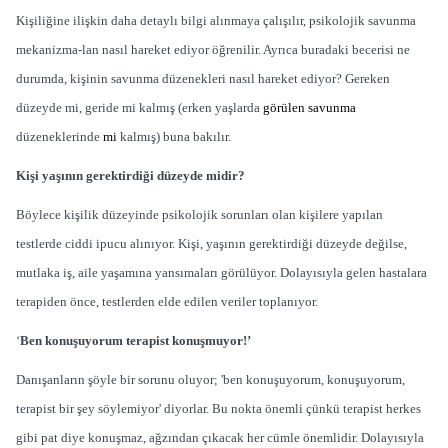
Kişiliğine ilişkin daha detaylı bilgi alınmaya çalışılır, psikolojik savunma
mekanizma-lan nasıl hareket ediyor öğreni­lir. Ayrıca buradaki becerisi ne
durumda, kişinin savunma dü­zenekleri nasıl hareket ediyor? Gereken
düzeyde mi, geride mi kalmış (erken yaşlarda
görülen savunma
düzeneklerinde
mi
kalmış) buna bakılır.
Kişi yaşının gerektirdiği düzeyde midir?
Böylece kişilik düzeyinde psikolojik sorunları olan kişilere yapılan
testlerde ciddi ipucu alı­nıyor. Kişi, yaşının gerektirdiği düzeyde değilse,
mutlaka iş, aile yaşamına yansımaları görülü­yor. Dolayısıyla gelen hastalara
terapiden önce, testlerden elde edilen veriler toplanıyor.
‘
Ben konuşuyorum terapist konuşmuyor!’
Danışanların şöyle bir sorunu oluyor; 'ben konu­şuyorum, konuşuyorum,
tera­pist bir şey söylemiyor' diyor­lar. Bu nokta önemli çünkü te­rapist herkes
gibi pat diye ko­nuşmaz, ağzından çıkacak her cümle önemlidir. Dolayısıyla