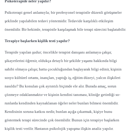
Psikoterapide neler yapılır?
Psikoterapi genel anlamıyla; bir profesyonel terapistle düzenli görüşmeler
şeklinde yapılabilen tedavi yöntemidir. Tedavide karşılıklı etkileşim
önemlidir. Bir hekimle, terapistle karşılaşmak bile terapi sürecini başlatabilir.
Terapiye başlarken kişilik testi yapılır?
Terapide yapılan şudur; öncelikle terapist danışanı anlamaya çakşır,
şikayetlerini öğrenir, oldukça detaylı bir şekilde yaşamı hakkında bilgi
sahibi olmaya çalışır, hatta çocukluğundan başlayarak bilgi edinir, kişinin
sosyo kültürel ortamı, inançları, yaptığı iş, eğitim düzeyi, yalcın ilişkileri
nasıldır? Bu konulan çok ayrıntılı biçimde ele alır. Burada amaç, sorun
çözmeye odaklanmaktır ve kişinin kendi­ni tanıması, kliniğe getirdiği so­
runlarda kendinden kaynaklanan öğeler neler bunları bilmesi önemlidir.
Kendisinin soruna katkısı nedir, bunlan açığa çıkar­mak, kişiye bunu
göstermek te­rapi sürecinde çok önemlidir. Bunun için terapiye başlar­ken
kişilik testi verilir. Hastanın psikolojik yapışma ilişkin analiz yapılır.