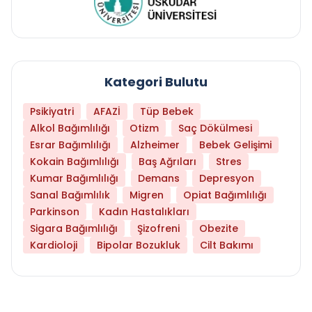
Kategori Bulutu
Psikiyatri
AFAZİ
Tüp Bebek
Alkol Bağımlılığı
Otizm
Saç Dökülmesi
Esrar Bağımlılığı
Alzheimer
Bebek Gelişimi
Kokain Bağımlılığı
Baş Ağrıları
Stres
Kumar Bağımlılığı
Demans
Depresyon
Sanal Bağımlılık
Migren
Opiat Bağımlılığı
Parkinson
Kadın Hastalıkları
Sigara Bağımlılığı
Şizofreni
Obezite
Kardioloji
Bipolar Bozukluk
Cilt Bakımı