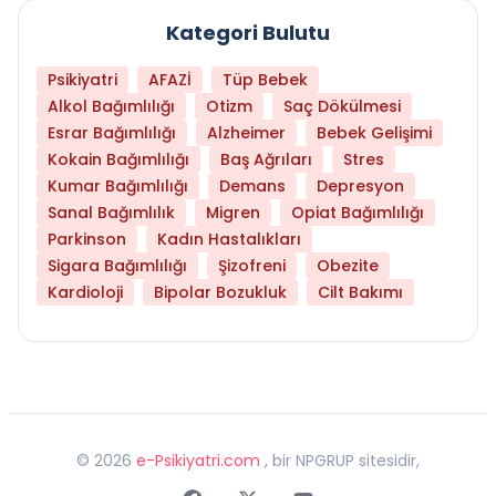
Kategori Bulutu
Psikiyatri
AFAZİ
Tüp Bebek
Alkol Bağımlılığı
Otizm
Saç Dökülmesi
Esrar Bağımlılığı
Alzheimer
Bebek Gelişimi
Kokain Bağımlılığı
Baş Ağrıları
Stres
Kumar Bağımlılığı
Demans
Depresyon
Sanal Bağımlılık
Migren
Opiat Bağımlılığı
Parkinson
Kadın Hastalıkları
Sigara Bağımlılığı
Şizofreni
Obezite
Kardioloji
Bipolar Bozukluk
Cilt Bakımı
©
2026
e-Psikiyatri.com
, bir NPGRUP sitesidir,