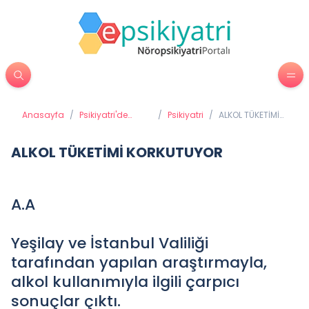
Anasayfa
/
Psikiyatri'de
/
Psikiyatri
/
ALKOL TÜKETİMİ
Tedavi
KORKUTUYOR
Yöntemleri
ALKOL TÜKETİMİ KORKUTUYOR
A.A
Yeşilay ve İstanbul Valiliği
tarafından yapılan araştırmayla,
alkol kullanımıyla ilgili çarpıcı
sonuçlar çıktı.