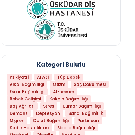
Kategori Bulutu
Psikiyatri
AFAZİ
Tüp Bebek
Alkol Bağımlılığı
Otizm
Saç Dökülmesi
Esrar Bağımlılığı
Alzheimer
Bebek Gelişimi
Kokain Bağımlılığı
Baş Ağrıları
Stres
Kumar Bağımlılığı
Daha Az Protein Tüketmek Yaşlanmayı Yava
Demans
Depresyon
Sanal Bağımlılık
Migren
Opiat Bağımlılığı
Parkinson
Kadın Hastalıkları
Sigara Bağımlılığı