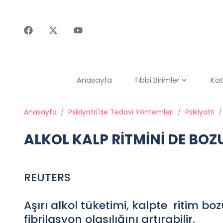
Faceebok
Twitter
Youtube
Anasayfa
Tıbbi Birimler
Kat
Anasayfa
/
Psikiyatri'de Tedavi Yöntemleri
/
Psikiyatri
/
ALKOL KALP RİTMİNİ DE BO
REUTERS
Aşırı alkol tüketimi, kalpte ritim bo
fibrilasyon olasılığını artırabilir.