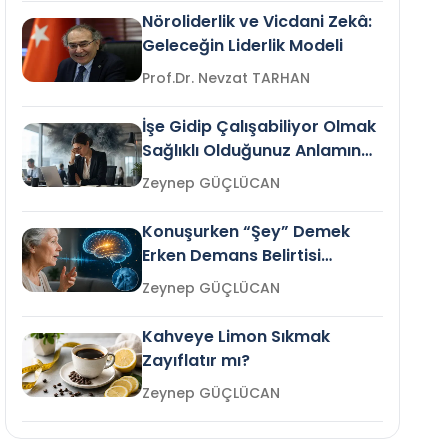
Nöroliderlik ve Vicdani Zekâ:
Geleceğin Liderlik Modeli
Prof.Dr. Nevzat TARHAN
İşe Gidip Çalışabiliyor Olmak
Sağlıklı Olduğunuz Anlamına
Gelir mi?
Zeynep GÜÇLÜCAN
Konuşurken “Şey” Demek
Erken Demans Belirtisi
Olabilir mi?
Zeynep GÜÇLÜCAN
Kahveye Limon Sıkmak
Zayıflatır mı?
Zeynep GÜÇLÜCAN