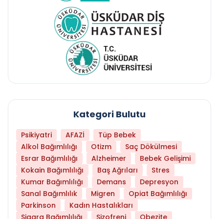
Kategori Bulutu
Psikiyatri
AFAZİ
Tüp Bebek
Alkol Bağımlılığı
Otizm
Saç Dökülmesi
Esrar Bağımlılığı
Alzheimer
Bebek Gelişimi
Kokain Bağımlılığı
Baş Ağrıları
Stres
Kumar Bağımlılığı
Demans
Depresyon
Sanal Bağımlılık
Migren
Opiat Bağımlılığı
Parkinson
Kadın Hastalıkları
Sigara Bağımlılığı
Şizofreni
Obezite