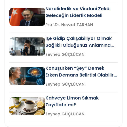
Nöroliderlik ve Vicdani Zekâ:
Geleceğin Liderlik Modeli
Prof.Dr. Nevzat TARHAN
İşe Gidip Çalışabiliyor Olmak
Sağlıklı Olduğunuz Anlamına
Gelir mi?
Zeynep GÜÇLÜCAN
Konuşurken “Şey” Demek
Erken Demans Belirtisi Olabilir
mi?
Zeynep GÜÇLÜCAN
Kahveye Limon Sıkmak
Zayıflatır mı?
Zeynep GÜÇLÜCAN