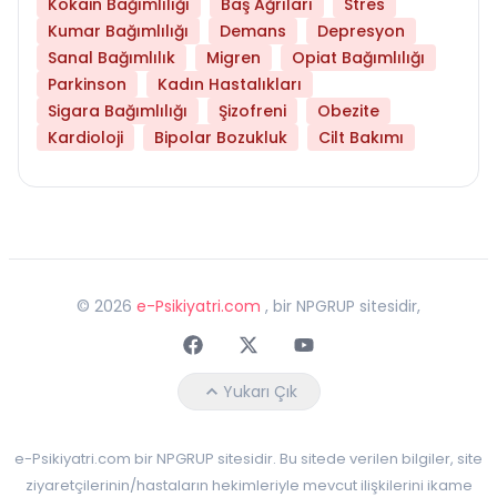
Kokain Bağımlılığı
Baş Ağrıları
Stres
Kumar Bağımlılığı
Demans
Depresyon
Sanal Bağımlılık
Migren
Opiat Bağımlılığı
Parkinson
Kadın Hastalıkları
Sigara Bağımlılığı
Şizofreni
Obezite
Kardioloji
Bipolar Bozukluk
Cilt Bakımı
©
2026
e-Psikiyatri.com
, bir NPGRUP sitesidir,
Faceebok
Twitter
Youtube
Yukarı Çık
e-Psikiyatri.com bir NPGRUP sitesidir. Bu sitede verilen bilgiler, site
ziyaretçilerinin/hastaların hekimleriyle mevcut ilişkilerini ikame