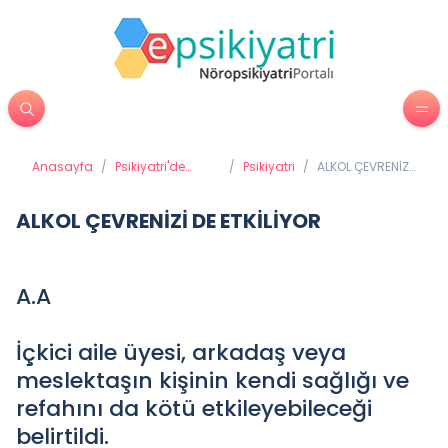
Anasayfa
/
Psikiyatri'de
/
Psikiyatri
/
ALKOL ÇEVRENİZİ
Tedavi
DE ETKİLİYOR
Yöntemleri
ALKOL ÇEVRENİZİ DE ETKİLİYOR
A.A
İçkici aile üyesi, arkadaş veya
meslektaşın kişinin kendi sağlığı ve
refahını da kötü etkileyebileceği
belirtildi.