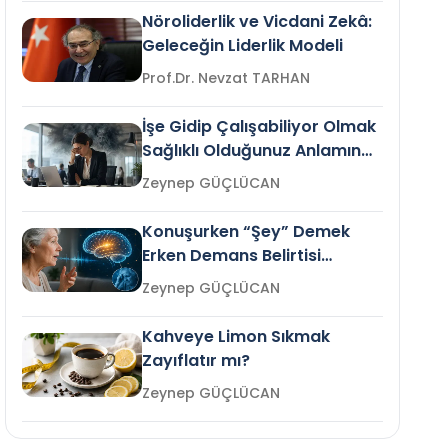
Nöroliderlik ve Vicdani Zekâ:
Geleceğin Liderlik Modeli
Prof.Dr. Nevzat TARHAN
İşe Gidip Çalışabiliyor Olmak
Sağlıklı Olduğunuz Anlamına
Gelir mi?
Zeynep GÜÇLÜCAN
Konuşurken “Şey” Demek
Erken Demans Belirtisi
Olabilir mi?
Zeynep GÜÇLÜCAN
Kahveye Limon Sıkmak
Zayıflatır mı?
Zeynep GÜÇLÜCAN