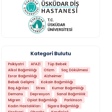
Kategori Bulutu
Psikiyatri
AFAZİ
Tüp Bebek
Alkol Bağımlılığı
Otizm
Saç Dökülmesi
Esrar Bağımlılığı
Alzheimer
Bebek Gelişimi
Kokain Bağımlılığı
Baş Ağrıları
Stres
Kumar Bağımlılığı
Hangi Yaşta Hangi Testi Yaptırmanız Gerekt
Demans
Depresyon
Sanal Bağımlılık
Migren
Opiat Bağımlılığı
Parkinson
Kadın Hastalıkları
Sigara Bağımlılığı