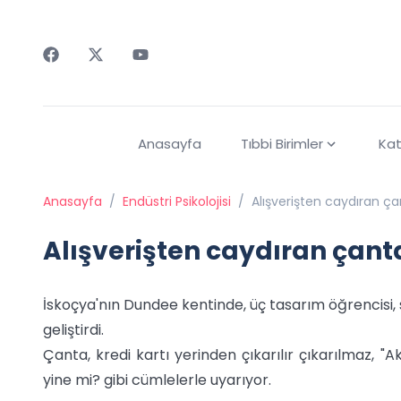
Faceebok
Twitter
Youtube
Anasayfa
Tıbbi Birimler
Kat
Anasayfa
/
Endüstri Psikolojisi
/
Alışverişten caydıran ç
Alışverişten caydıran çant
İskoçya'nın Dundee kentinde, üç tasarım öğrencisi, 
geliştirdi.
Çanta, kredi kartı yerinden çıkarılır çıkarılmaz, "A
yine mi? gibi cümlelerle uyarıyor.