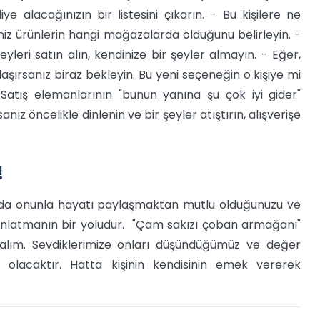
ye alacağınızın bir listesini çıkarın. - Bu kişilere ne
iniz ürünlerin hangi mağazalarda olduğunu belirleyin. -
yleri satın alın, kendinize bir şeyler almayın. - Eğer,
ılaşırsanız biraz bekleyin. Bu yeni seçeneğin o kişiye mi
atış elemanlarının "bunun yanına şu çok iyi gider"
nız öncelikle dinlenin ve bir şeyler atıştırın, alışverişe
!
ılda onunla hayatı paylaşmaktan mutlu olduğunuzu ve
 anlatmanın bir yoludur. "Çam sakızı çoban armağanı"
alım. Sevdiklerimize onları düşündüğümüz ve değer
i olacaktır. Hatta kişinin kendisinin emek vererek