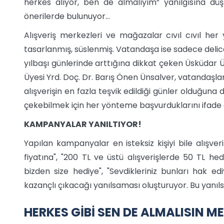
herkes alıyor, ben de almalıyım” yanılgısına d
önerilerde bulunuyor…
Alışveriş merkezleri ve mağazalar cıvıl cıvıl her y
tasarlanmış, süslenmiş. Vatandaşa ise sadece delice 
yılbaşı günlerinde arttığına dikkat çeken Üsküdar
Üyesi Yrd. Doç. Dr. Barış Önen Ünsalver, vatandaşla
alışverişin en fazla teşvik edildiği günler olduğuna 
çekebilmek için her yönteme başvurduklarını ifade 
KAMPANYALAR YANILTIYOR!
Yapılan kampanyalar en isteksiz kişiyi bile alışve
fiyatına", "200 TL ve üstü alışverişlerde 50 TL he
bizden size hediye", "Sevdikleriniz bunları hak ed
kazançlı çıkacağı yanılsaması oluşturuyor. Bu yanıls
HERKES GİBİ SEN DE ALMALISIN ME