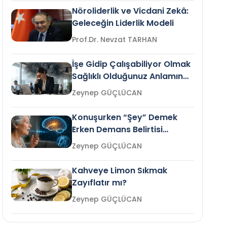
Nöroliderlik ve Vicdani Zekâ:
Geleceğin Liderlik Modeli
Prof.Dr. Nevzat TARHAN
İşe Gidip Çalışabiliyor Olmak
Sağlıklı Olduğunuz Anlamına
Gelir mi?
Zeynep GÜÇLÜCAN
Konuşurken “Şey” Demek
Erken Demans Belirtisi
Olabilir mi?
Zeynep GÜÇLÜCAN
Kahveye Limon Sıkmak
Zayıflatır mı?
Zeynep GÜÇLÜCAN