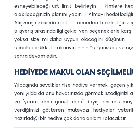
esneyebileceği üst limiti belirleyin. - Kimlere hedi
alabileceğinizin planını yapın. - Almayı hedeflediğ
Alışveriş sırasında sadece önceden belirlediğiniz şe
alışveriş sırasında ilgi çekici yeni seçeneklerle karş
yoksa size mi daha uygun olacağını düşünün. - S
önerilerini dikkate almayın. - - - Yorgunsanız ve açsa
sonra devam edin.
HEDİYEDE MAKUL OLAN SEÇİLMELİ
Yılbaşında sevdiklerinize hediye vermek, geçen y
yeni yılda da onu hayatınızda görmek istediğinizi
ve "yarım elma gönül alma" deyişlerini unutmay
verdiğimizi gösteren mütevazı hediyeler yeterl
hazırladığı bir hediye çok daha anlamlı olacaktır.