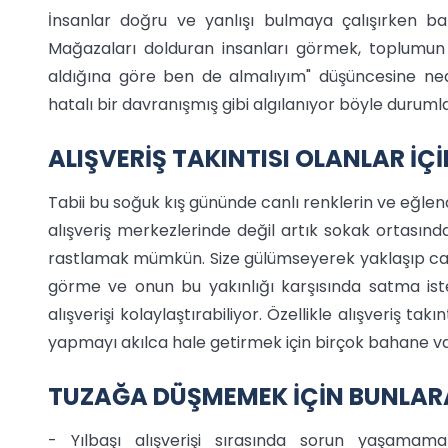
İnsanlar doğru ve yanlışı bulmaya çalışırken baze
Mağazaları dolduran insanları görmek, toplumun 
aldığına göre ben de almalıyım" düşüncesine ned
hatalı bir davranışmış gibi algılanıyor böyle duruml
ALIŞVERİŞ TAKINTISI OLANLAR İÇİN
Tabii bu soğuk kış gününde canlı renklerin ve eğlen
alışveriş merkezlerinde değil artık sokak ortasında
rastlamak mümkün. Size gülümseyerek yaklaşıp cana
görme ve onun bu yakınlığı karşısında satma ist
alışverişi kolaylaştırabiliyor. Özellikle alışveriş takı
yapmayı akılca hale getirmek için birçok bahane va
TUZAĞA DÜŞMEMEK İÇİN BUNLAR
- Yılbaşı alışverişi sırasında sorun yaşamamak 