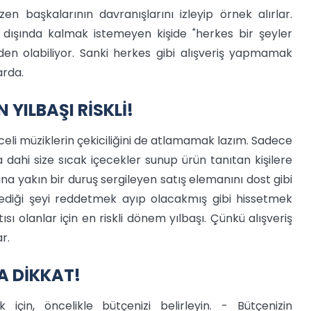
n başkalarının davranışlarını izleyip örnek alırlar.
dışında kalmak istemeyen kişide "herkes bir şeyler
en olabiliyor. Sanki herkes gibi alışveriş yapmamak
arda.
 YILBAŞI RİSKLİ!
celi müziklerin çekiciliğini de atlamamak lazım. Sadece
 dahi size sıcak içecekler sunup ürün tanıtan kişilere
 yakın bir duruş sergileyen satış elemanını dost gibi
ediği şeyi reddetmek ayıp olacakmış gibi hissetmek
ntısı olanlar için en riskli dönem yılbaşı. Çünkü alışveriş
r.
A DİKKAT!
için, öncelikle bütçenizi belirleyin. - Bütçenizin