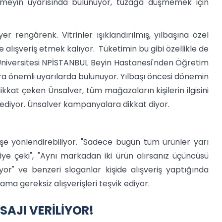
üşmeyin uyarısında bulunuyor, tuzağa düşmemek için
er rengârenk. Vitrinler ışıklandırılmış, yılbaşına özel
alışveriş etmek kalıyor. Tüketimin bu gibi özellikle de
 Üniversitesi NPİSTANBUL Beyin Hastanesi'nden Öğretim
ra önemli uyarılarda bulunuyor. Yılbaşı öncesi dönemin
dikkat çeken Ünsalver, tüm mağazaların kişilerin ilgisini
ediyor. Ünsalver kampanyalara dikkat diyor.
rişe yönlendirebiliyor. "Sadece bugün tüm ürünler yarı
diye çeki", "Aynı markadan iki ürün alırsanız üçüncüsü
iyor" ve benzeri sloganlar kişide alışveriş yaptığında
ama gereksiz alışverişleri teşvik ediyor.
SAJI VERİLİYOR!