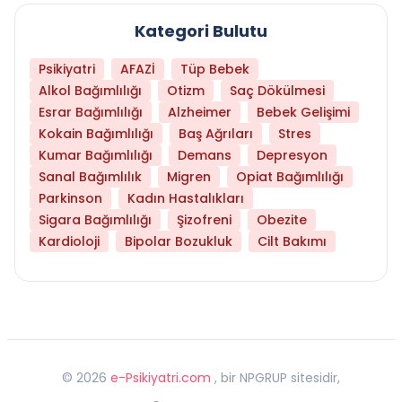
Kategori Bulutu
Psikiyatri
AFAZİ
Tüp Bebek
Alkol Bağımlılığı
Otizm
Saç Dökülmesi
Esrar Bağımlılığı
Alzheimer
Bebek Gelişimi
Kokain Bağımlılığı
Baş Ağrıları
Stres
Kumar Bağımlılığı
Demans
Depresyon
Sanal Bağımlılık
Migren
Opiat Bağımlılığı
Parkinson
Kadın Hastalıkları
Sigara Bağımlılığı
Şizofreni
Obezite
Kardioloji
Bipolar Bozukluk
Cilt Bakımı
©
2026
e-Psikiyatri.com
, bir NPGRUP sitesidir,