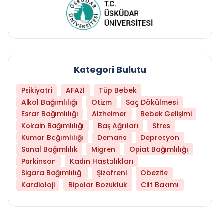
Kategori Bulutu
Psikiyatri
AFAZİ
Tüp Bebek
Alkol Bağımlılığı
Otizm
Saç Dökülmesi
Esrar Bağımlılığı
Alzheimer
Bebek Gelişimi
Kokain Bağımlılığı
Baş Ağrıları
Stres
Kumar Bağımlılığı
Demans
Depresyon
Sanal Bağımlılık
Migren
Opiat Bağımlılığı
Parkinson
Kadın Hastalıkları
Sigara Bağımlılığı
Şizofreni
Obezite
Kardioloji
Bipolar Bozukluk
Cilt Bakımı