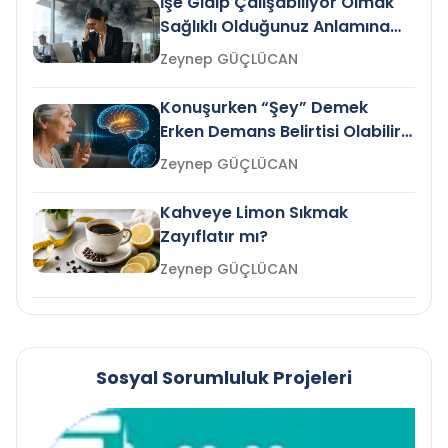
İşe Gidip Çalışabiliyor Olmak
Sağlıklı Olduğunuz Anlamına
Gelir mi?
Zeynep GÜÇLÜCAN
Konuşurken “Şey” Demek
Erken Demans Belirtisi Olabilir
mi?
Zeynep GÜÇLÜCAN
Kahveye Limon Sıkmak
Zayıflatır mı?
Zeynep GÜÇLÜCAN
Sosyal Sorumluluk Projeleri