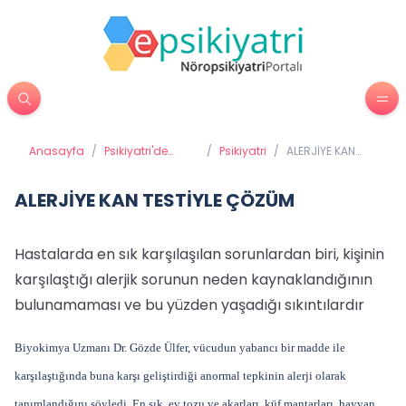
Anasayfa
/
Psikiyatri'de
/
Psikiyatri
/
ALERJİYE KAN
Tedavi
TESTİYLE ÇÖZÜM
Yöntemleri
ALERJİYE KAN TESTİYLE ÇÖZÜM
Hastalarda en sık karşılaşılan sorunlardan biri, kişinin
karşılaştığı alerjik sorunun neden kaynaklandığının
bulunamaması ve bu yüzden yaşadığı sıkıntılardır
Biyokimya Uzmanı Dr. Gözde Ülfer, vücudun yabancı bir madde ile
karşılaştığında buna karşı geliştirdiği anormal tepkinin alerji olarak
tanımlandığını söyledi. En sık, ev tozu ve akarları, küf mantarları, hayvan