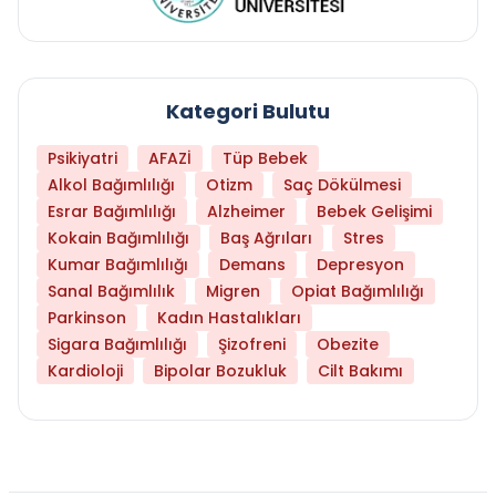
Kategori Bulutu
Psikiyatri
AFAZİ
Tüp Bebek
Alkol Bağımlılığı
Otizm
Saç Dökülmesi
Esrar Bağımlılığı
Alzheimer
Bebek Gelişimi
Kokain Bağımlılığı
Baş Ağrıları
Stres
Kumar Bağımlılığı
Demans
Depresyon
Sanal Bağımlılık
Migren
Opiat Bağımlılığı
Parkinson
Kadın Hastalıkları
Sigara Bağımlılığı
Şizofreni
Obezite
Kardioloji
Bipolar Bozukluk
Cilt Bakımı