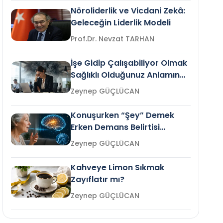
Nöroliderlik ve Vicdani Zekâ:
Geleceğin Liderlik Modeli
Prof.Dr. Nevzat TARHAN
İşe Gidip Çalışabiliyor Olmak
Sağlıklı Olduğunuz Anlamına
Gelir mi?
Zeynep GÜÇLÜCAN
Konuşurken “Şey” Demek
Erken Demans Belirtisi
Olabilir mi?
Zeynep GÜÇLÜCAN
Kahveye Limon Sıkmak
Zayıflatır mı?
Zeynep GÜÇLÜCAN