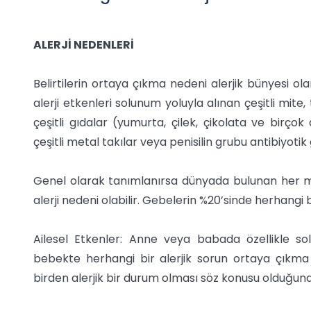
ALERJİ NEDENLERİ
Belirtilerin ortaya çıkma nedeni alerjik bünyesi ola
alerji etkenleri solunum yoluyla alınan çeşitli mite
çeşitli gıdalar (yumurta, çilek, çikolata ve birçok
çeşitli metal takılar veya penisilin grubu antibiyotik gib
Genel olarak tanımlanırsa dünyada bulunan her madde
alerji nedeni olabilir. Gebelerin %20’sinde herhangi 
Ailesel Etkenler: Anne veya babada özellikle solu
bebekte herhangi bir alerjik sorun ortaya çıkma o
birden alerjik bir durum olması söz konusu olduğunda