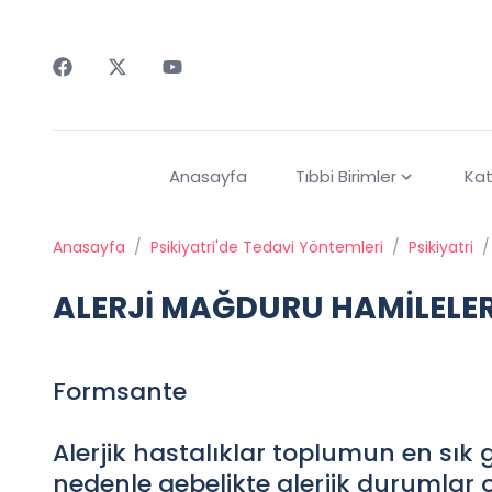
Faceebok
Twitter
Youtube
Anasayfa
Tıbbi Birimler
Kat
Anasayfa
/
Psikiyatri'de Tedavi Yöntemleri
/
Psikiyatri
/
ALERJİ MAĞDURU HAMİLELE
Formsante
Alerjik hastalıklar toplumun en sık
nedenle gebelikte alerjik durumlar o