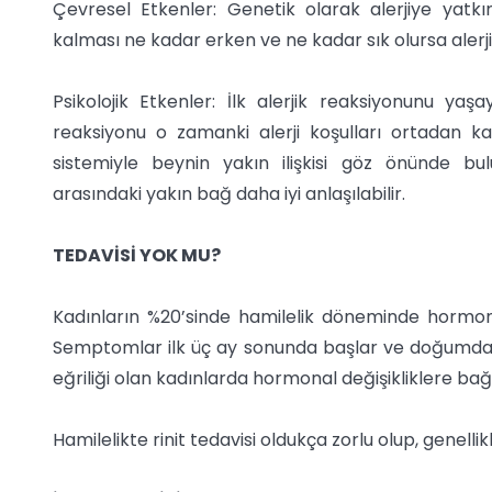
Çevresel Etkenler: Genetik olarak alerjiye yatkın 
kalması ne kadar erken ve ne kadar sık olursa alerji
Psikolojik Etkenler: İlk alerjik reaksiyonunu y
reaksiyonu o zamanki alerji koşulları ortadan ka
sistemiyle beynin yakın ilişkisi göz önünde bulu
arasındaki yakın bağ daha iyi anlaşılabilir.
TEDAVİSİ YOK MU?
Kadınların %20’sinde hamilelik döneminde hormonal
Semptomlar ilk üç ay sonunda başlar ve doğumdan
eğriliği olan kadınlarda hormonal değişikliklere bağlı 
Hamilelikte rinit tedavisi oldukça zorlu olup, genelli