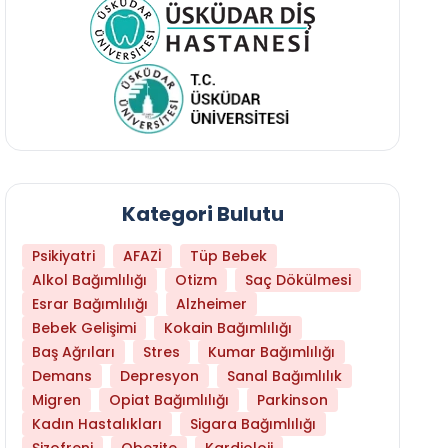
Kategori Bulutu
Psikiyatri
AFAZİ
Tüp Bebek
Alkol Bağımlılığı
Otizm
Saç Dökülmesi
Esrar Bağımlılığı
Alzheimer
Bebek Gelişimi
Kokain Bağımlılığı
Baş Ağrıları
Stres
Kumar Bağımlılığı
Daha Az Protein Tüketmek Yaşlanmayı Yava
Demans
Depresyon
Sanal Bağımlılık
Migren
Opiat Bağımlılığı
Parkinson
Kadın Hastalıkları
Sigara Bağımlılığı