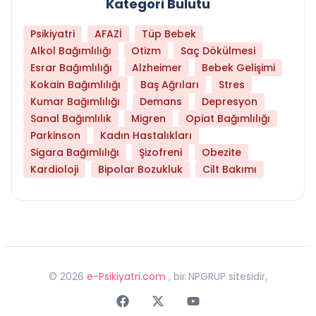
Kategori Bulutu
Psikiyatri
AFAZİ
Tüp Bebek
Alkol Bağımlılığı
Otizm
Saç Dökülmesi
Esrar Bağımlılığı
Alzheimer
Bebek Gelişimi
Kokain Bağımlılığı
Baş Ağrıları
Stres
Kumar Bağımlılığı
Demans
Depresyon
Sanal Bağımlılık
Migren
Opiat Bağımlılığı
Parkinson
Kadın Hastalıkları
Sigara Bağımlılığı
Şizofreni
Obezite
Kardioloji
Bipolar Bozukluk
Cilt Bakımı
©
2026
e-Psikiyatri.com
, bir NPGRUP sitesidir,
Faceebok
Twitter
Youtube