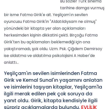
Bu sözler Türk sinema
tarihine damga vurmuş
bir isme Fatma Girik'e ait. Yeşilçam'ın sevilen
oyuncusu Fatma Girik'in "Aldatıldıysam ne olmuş"
yönündeki bir kitapta yer alan açıklamaları
herkesimden kişinin dikkatini çekti. Birçoğu Fatma
Girik'ten bu açıklamaları beklemediği için ona
yakıştıramadı, şok oldu. Uzm. Psk. Çiğdem Demirsoy
ise aldatma ve aldatılma psikolojisini A Haber'de
anlattı…
Yeşilçam'ın sevilen isimlerinden Fatma
Girik ve Kemal Sunal'ın yaşamını anlatan
ve isimlerini taşıyan kitaplar, Yeşilçam'la
ilgili merak edilen pek çok soruya da
yanıt oldu. Girik, kitapta kendisiyle ilgili
sürpriz açıklamalarda bulundu.
EVLİLİK