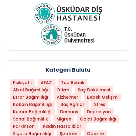
Kategori Bulutu
Psikiyatri
AFAZİ
Tüp Bebek
Alkol Bağımlılığı
Otizm
Saç Dökülmesi
Esrar Bağımlılığı
Alzheimer
Bebek Gelişimi
Kokain Bağımlılığı
Baş Ağrıları
Stres
Kumar Bağımlılığı
Demans
Depresyon
Sanal Bağımlılık
Migren
Opiat Bağımlılığı
Parkinson
Kadın Hastalıkları
Sigara Bağımlılığı
Şizofreni
Obezite