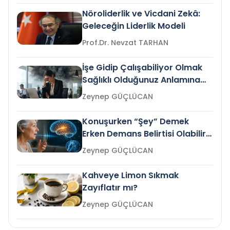
Nöroliderlik ve Vicdani Zekâ:
Geleceğin Liderlik Modeli
Prof.Dr. Nevzat TARHAN
İşe Gidip Çalışabiliyor Olmak
Sağlıklı Olduğunuz Anlamına
Gelir mi?
Zeynep GÜÇLÜCAN
Konuşurken “Şey” Demek
Erken Demans Belirtisi Olabilir
mi?
Zeynep GÜÇLÜCAN
Kahveye Limon Sıkmak
Zayıflatır mı?
Zeynep GÜÇLÜCAN