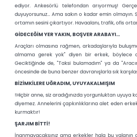
ediyor. Ankesörlü telefondan arıyormuş! Gerç
duyuyorsunuz... Ama sakın o kadar emin olmayın. S
ortamın sesini çıkartıyor. Havaalanı, trafik, ofis o
GİDECEĞİM YER YAKIN, BOŞVER ARABAYI...
Araçları olmasına rağmen, arkadaşlarıyla buluşmay
almama gerek yok" diyen bir erkek, böylece da
Geciktiğinde de, "Taksi bulamadım" ya da "Aracım
öncesinde de buna benzer davranışlarla sık karşılaş
BİZİMKİLERE UĞRADIM, UYUYAKALMIŞIM
!Hiçbir anne, siz aradığınızda yorgunluktan uyuya k
diyemez. Annelerini çapkınlıklarına alet eden erkekle
kurmaktır!
ŞARJIM BİTTİ!
İnanmayacaksınız ama erkekler hala bu yalanın 