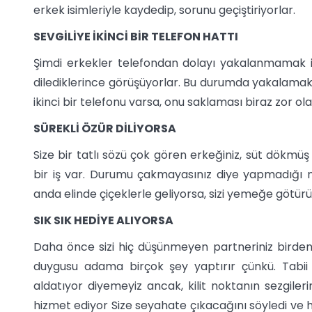
erkek isimleriyle kaydedip, sorunu geçiştiriyorlar.
SEVGİLİYE İKİNCİ BİR TELEFON HATTI
Şimdi erkekler telefondan dolayı yakalanmamak için
dilediklerince görüşüyorlar. Bu durumda yakalamak b
ikinci bir telefonu varsa, onu saklaması biraz zor olab
SÜREKLİ ÖZÜR DİLİYORSA
Size bir tatlı sözü çok gören erkeğiniz, süt dökmüş k
bir iş var. Durumu çakmayasınız diye yapmadığı n
anda elinde çiçeklerle geliyorsa, sizi yemeğe götürü
SIK SIK HEDİYE ALIYORSA
Daha önce sizi hiç düşünmeyen partneriniz birden 
duygusu adama birçok şey yaptırır çünkü. Tabii
aldatıyor diyemeyiz ancak, kilit noktanın sezgiler
hizmet ediyor Size seyahate çıkacağını söyledi ve 