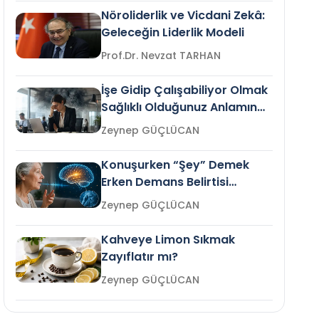
Nöroliderlik ve Vicdani Zekâ:
Geleceğin Liderlik Modeli
Prof.Dr. Nevzat TARHAN
İşe Gidip Çalışabiliyor Olmak
Sağlıklı Olduğunuz Anlamına
Gelir mi?
Zeynep GÜÇLÜCAN
Konuşurken “Şey” Demek
Erken Demans Belirtisi
Olabilir mi?
Zeynep GÜÇLÜCAN
Kahveye Limon Sıkmak
Zayıflatır mı?
Zeynep GÜÇLÜCAN