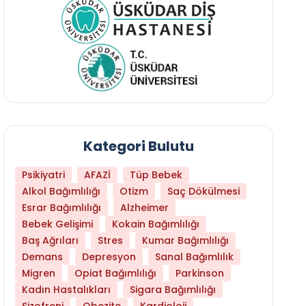
Kategori Bulutu
Psikiyatri
AFAZİ
Tüp Bebek
Alkol Bağımlılığı
Otizm
Saç Dökülmesi
Esrar Bağımlılığı
Alzheimer
Bebek Gelişimi
Kokain Bağımlılığı
Baş Ağrıları
Stres
Kumar Bağımlılığı
Hangi Yaşta Hangi Testi Yaptırmanız Gerekt
Demans
Depresyon
Sanal Bağımlılık
Migren
Opiat Bağımlılığı
Parkinson
Kadın Hastalıkları
Sigara Bağımlılığı