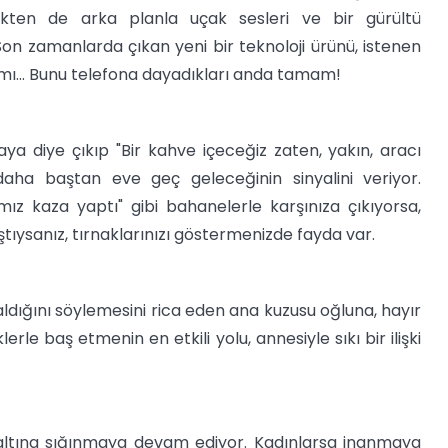
ekten de arka planla uçak sesleri ve bir gürültü
on zamanlarda çıkan yeni bir teknoloji ürünü, istenen
rtamı... Bunu telefona dayadıkları anda tamam!
a diye çıkıp "Bir kahve içeceğiz zaten, yakın, aracı
ha baştan eve geç geleceğinin sinyalini veriyor.
ız kaza yaptı" gibi bahanelerle karşınıza çıkıyorsa,
tıysanız, tırnaklarınızı göstermenizde fayda var.
aldığını söylemesini rica eden ana kuzusu oğluna, hayır
rle baş etmenin en etkili yolu, annesiyle sıkı bir ilişki
altına sığınmaya devam ediyor. Kadınlarsa inanmaya