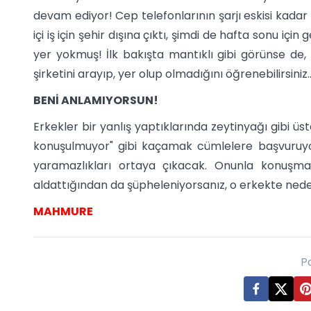
devam ediyor! Cep telefonlarının şarjı eskisi kada
içi iş için şehir dışına çıktı, şimdi de hafta sonu i
yer yokmuş! İlk bakışta mantıklı gibi görünse de
şirketini arayıp, yer olup olmadığını öğrenebilirsiniz..
BENİ ANLAMIYORSUN!
Erkekler bir yanlış yaptıklarında zeytinyağı gibi üste
konuşulmuyor" gibi kaçamak cümlelere başvuruyorla
yaramazlıkları ortaya çıkacak. Onunla konuşmayı
aldattığından da şüpheleniyorsanız, o erkekte nede
MAHMURE
P