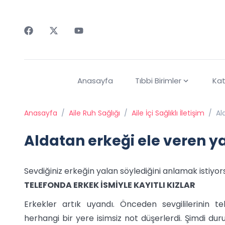
Faceebok
Twitter
Youtube
Anasayfa
Tıbbi Birimler
Kat
Anasayfa
/
Aile Ruh Sağlığı
/
Aile İçi Sağlıklı İletişim
/
Al
Aldatan erkeği ele veren y
Sevdiğiniz erkeğin yalan söylediğini anlamak istiyor
TELEFONDA ERKEK İSMİYLE KAYITLI KIZLAR
Erkekler artık uyandı. Önceden sevgililerinin t
herhangi bir yere isimsiz not düşerlerdi. Şimdi durum