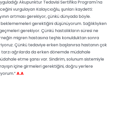
e uyguladığı Akupunktur Tedavisi Sertifika Programı'na
ceğini vurgulayan Kalaycıoğlu, şunları kaydetti:
yının artması gerekiyor, çünkü dünyada böyle.
yı beklememeleri gerektiğini düşünüyorum. Sağlıklıyken
geçmeleri gerekiyor. Çünkü hastalıkların süresi ne
 Örneğin migren hastasına teşhis konulduktan sonra
iyoruz. Çünkü tedaviye erken başlanırsa hastanın çok
tığı tarzı ağrılarda da erken dönemde müdahale
üdahale etme şansı var. Sindirim, solunum sistemiyle
ayışın içine girmeleri gerektiğini, doğru yerlere
iyorum.”
A.A