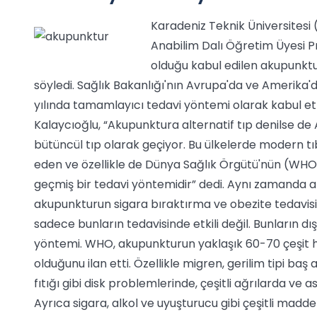
Karadeniz Teknik Üniversitesi
Anabilim Dalı Öğretim Üyesi Pr
olduğu kabul edilen akupunktur
söyledi. Sağlık Bakanlığı'nın Avrupa'da ve Amerika'
yılında tamamlayıcı tedavi yöntemi olarak kabul ettiğ
Kalaycıoğlu, “Akupunktura alternatif tıp denilse d
bütüncül tıp olarak geçiyor. Bu ülkelerde modern tı
eden ve özellikle de Dünya Sağlık Örgütü'nün (WHO) v
geçmiş bir tedavi yöntemidir” dedi. Aynı zamanda ak
akupunkturun sigara bıraktırma ve obezite tedavis
sadece bunların tedavisinde etkili değil. Bunların dı
yöntemi. WHO, akupunkturun yaklaşık 60-70 çeşit h
olduğunu ilan etti. Özellikle migren, gerilim tipi b
fıtığı gibi disk problemlerinde, çeşitli ağrılarda ve 
Ayrıca sigara, alkol ve uyuşturucu gibi çeşitli madde 