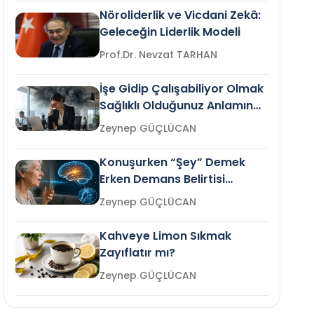
Nöroliderlik ve Vicdani Zekâ:
Geleceğin Liderlik Modeli
Prof.Dr. Nevzat TARHAN
İşe Gidip Çalışabiliyor Olmak
Sağlıklı Olduğunuz Anlamına
Gelir mi?
Zeynep GÜÇLÜCAN
Konuşurken “Şey” Demek
Erken Demans Belirtisi
Olabilir mi?
Zeynep GÜÇLÜCAN
Kahveye Limon Sıkmak
Zayıflatır mı?
Zeynep GÜÇLÜCAN