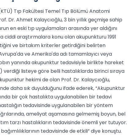
 (KTÜ) Tıp Fakültesi Temel Tıp Bölümü Anatomi
of. Dr. Ahmet Kalaycıoğlu, 3 bin yıllık geçmişe sahip
un en eski tıp uygulamaları arasında yer aldığını
da ciddi araştırmalara konu olan akupunkturu 1991
ini ve birtakım kriterler getirdiğini belirten
e Avrupa'da ve Amerika'da adı tamamlayıcı veya
bbın yanında akupunktur tedavisiyle birlikte hareket
erdiği listeye göre belli hastalıklarda birinci sıraya
upunktur hekimi de olan Prof. Dr. Kalaycıoğlu,
inde daha sık duyulduğunu ifade ederek, “Akupunktur
şında bir çok hastalıkta uygulanabilen bir tedavi
astalığın tedavisinde uygulanabilen bir yöntem
aş ağrılarında, ameliyat aşamasına gelmemiş boyun, bel
astım tarzı hastalıkların tedavisinde önemli yer tutuyor.
bağımlılıklarının tedavisinde de etkili” diye konuştu.