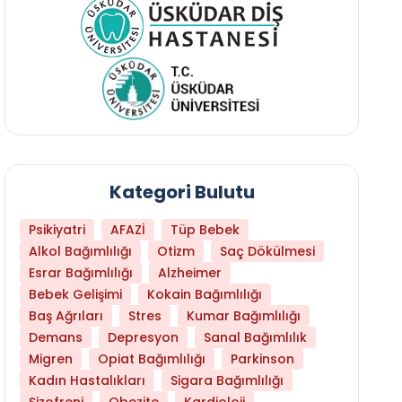
Kategori Bulutu
Psikiyatri
AFAZİ
Tüp Bebek
Alkol Bağımlılığı
Otizm
Saç Dökülmesi
Esrar Bağımlılığı
Alzheimer
Bebek Gelişimi
Kokain Bağımlılığı
Baş Ağrıları
Stres
Kumar Bağımlılığı
Hangi Yaşta Hangi Testi Yaptırmanız Gerekt
Demans
Depresyon
Sanal Bağımlılık
Migren
Opiat Bağımlılığı
Parkinson
Kadın Hastalıkları
Sigara Bağımlılığı