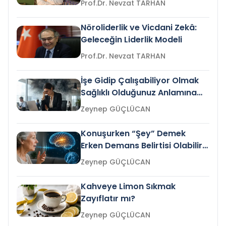
Prof.Dr. Nevzat TARHAN
Nöroliderlik ve Vicdani Zekâ:
Geleceğin Liderlik Modeli
Prof.Dr. Nevzat TARHAN
İşe Gidip Çalışabiliyor Olmak
Sağlıklı Olduğunuz Anlamına
Gelir mi?
Zeynep GÜÇLÜCAN
Konuşurken “Şey” Demek
Erken Demans Belirtisi Olabilir
mi?
Zeynep GÜÇLÜCAN
Kahveye Limon Sıkmak
Zayıflatır mı?
Zeynep GÜÇLÜCAN