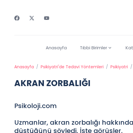
Faceebok
Twitter
Youtube
Anasayfa
Tıbbi Birimler
Kat
Anasayfa
/
Psikiyatri'de Tedavi Yöntemleri
/
Psikiyatri
/
AKRAN ZORBALIĞI
Psikoloji.com
Uzmanlar, akran zorbalığı hakkında
düştüğünü söyledi. İşte görüşler.