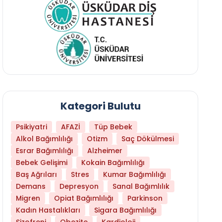
Kategori Bulutu
Psikiyatri
AFAZİ
Tüp Bebek
Alkol Bağımlılığı
Otizm
Saç Dökülmesi
Esrar Bağımlılığı
Alzheimer
Bebek Gelişimi
Kokain Bağımlılığı
Baş Ağrıları
Stres
Kumar Bağımlılığı
Hangi Yaşta Hangi Testi Yaptırmanız Gerekt
Demans
Depresyon
Sanal Bağımlılık
Migren
Opiat Bağımlılığı
Parkinson
Kadın Hastalıkları
Sigara Bağımlılığı