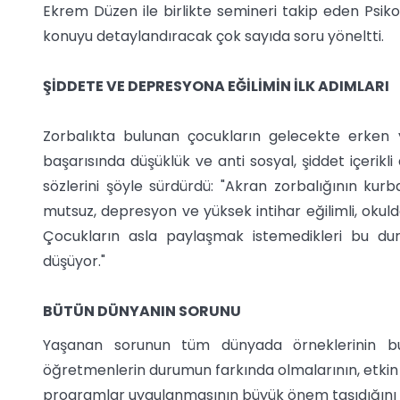
Ekrem Düzen ile birlikte semineri takip eden Psikol
konuyu detaylandıracak çok sayıda soru yöneltti.
ŞİDDETE VE DEPRESYONA EĞİLİMİN İLK ADIMLARI
Zorbalıkta bulunan çocukların gelecekte erken y
başarısında düşüklük ve anti sosyal, şiddet içerik
sözlerini şöyle sürdürdü: "Akran zorbalığının kurb
mutsuz, depresyon ve yüksek intihar eğilimli, okulda 
Çocukların asla paylaşmak istemedikleri bu dur
düşüyor."
BÜTÜN DÜNYANIN SORUNU
Yaşanan sorunun tüm dünyada örneklerinin bu
öğretmenlerin durumun farkında olmalarının, etkin 
programlar uygulanmasının büyük önem taşıdığını di