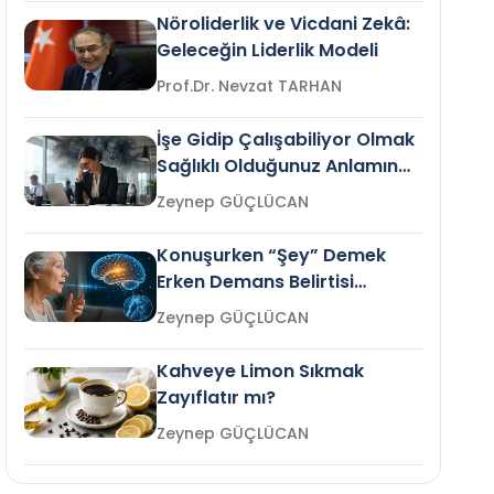
Nöroliderlik ve Vicdani Zekâ:
Geleceğin Liderlik Modeli
Prof.Dr. Nevzat TARHAN
İşe Gidip Çalışabiliyor Olmak
Sağlıklı Olduğunuz Anlamına
Gelir mi?
Zeynep GÜÇLÜCAN
Konuşurken “Şey” Demek
Erken Demans Belirtisi
Olabilir mi?
Zeynep GÜÇLÜCAN
Kahveye Limon Sıkmak
Zayıflatır mı?
Zeynep GÜÇLÜCAN