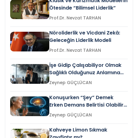
Klasik ve Karizmatik Modellerin
Ötesinde “Bilimsel Liderlik”
Prof.Dr. Nevzat TARHAN
Nöroliderlik ve Vicdani Zekâ:
Geleceğin Liderlik Modeli
Prof.Dr. Nevzat TARHAN
İşe Gidip Çalışabiliyor Olmak
Sağlıklı Olduğunuz Anlamına
Gelir mi?
Zeynep GÜÇLÜCAN
Konuşurken “Şey” Demek
Erken Demans Belirtisi Olabilir
mi?
Zeynep GÜÇLÜCAN
Kahveye Limon Sıkmak
Zayıflatır mı?