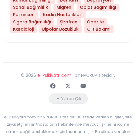
Sanal Bağımlılık
Migren
Opiat Bağımlılığı
Parkinson
Kadın Hastalıkları
Sigara Bağımlılığı
Şizofreni
Obezite
Kardioloji
Bipolar Bozukluk
Cilt Bakımı
©
2026
e-Psikiyatri.com
, bir NPGRUP sitesidir,
Faceebok
Twitter
Youtube
Yukarı Çık
e-Psikiyatri.com bir NPGRUP sitesidir. Bu sitede verilen bilgiler, site
ziyaretçilerinin/hastaların hekimleriyle mevcut ilişkilerini ikame
etmek değil, desteklemek için tasarlanmıştır. Bu sitede yer alan