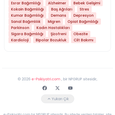
Esrar Bağımlılığı
Alzheimer
Bebek Gelişimi
Kokain Bağımlılığı
Baş Ağrıları
Stres
Kumar Bağımlılığı
Demans
Depresyon
Sanal Bağımlılık
Migren
Opiat Bağımlılığı
Parkinson
Kadın Hastalıkları
Sigara Bağımlılığı
Şizofreni
Obezite
Kardioloji
Bipolar Bozukluk
Cilt Bakımı
©
2026
e-Psikiyatri.com
, bir NPGRUP sitesidir,
Faceebok
Twitter
Youtube
Yukarı Çık
e-Psikiyatri.com bir NPGRUP sitesidir. Bu sitede verilen bilgiler, site