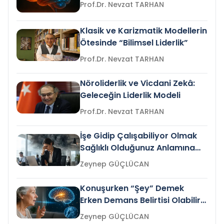
Prof.Dr. Nevzat TARHAN
Klasik ve Karizmatik Modellerin
Ötesinde “Bilimsel Liderlik”
Prof.Dr. Nevzat TARHAN
Nöroliderlik ve Vicdani Zekâ:
Geleceğin Liderlik Modeli
Prof.Dr. Nevzat TARHAN
İşe Gidip Çalışabiliyor Olmak
Sağlıklı Olduğunuz Anlamına
Gelir mi?
Zeynep GÜÇLÜCAN
Konuşurken “Şey” Demek
Erken Demans Belirtisi Olabilir
mi?
Zeynep GÜÇLÜCAN