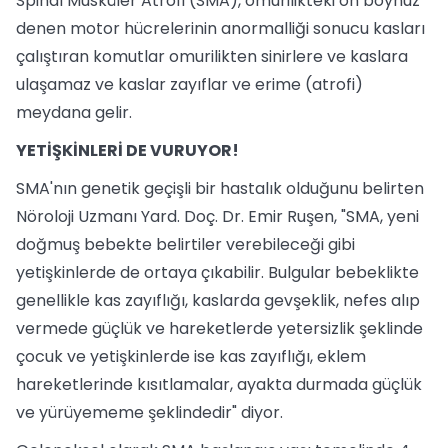
Spinal Musküler Atrofi (SMA), omurilikteki ön boynuz
denen motor hücrelerinin anormalliği sonucu kasları
çalıştıran komutlar omurilikten sinirlere ve kaslara
ulaşamaz ve kaslar zayıflar ve erime (atrofi)
meydana gelir.
YETİŞKİNLERİ DE VURUYOR!
SMA'nın genetik geçişli bir hastalık olduğunu belirten
Nöroloji Uzmanı Yard. Doç. Dr. Emir Ruşen, "SMA, yeni
doğmuş bebekte belirtiler verebileceği gibi
yetişkinlerde de ortaya çıkabilir. Bulgular bebeklikte
genellikle kas zayıflığı, kaslarda gevşeklik, nefes alıp
vermede güçlük ve hareketlerde yetersizlik şeklinde
çocuk ve yetişkinlerde ise kas zayıflığı, eklem
hareketlerinde kısıtlamalar, ayakta durmada güçlük
ve yürüyememe şeklindedir" diyor.