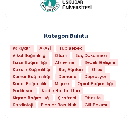
Kategori Bulutu
Psikiyatri
AFAZİ
Tüp Bebek
Alkol Bağımlılığı
Otizm
Saç Dökülmesi
Esrar Bağımlılığı
Alzheimer
Bebek Gelişimi
Kokain Bağımlılığı
Baş Ağrıları
Stres
Kumar Bağımlılığı
Demans
Depresyon
Sanal Bağımlılık
Migren
Opiat Bağımlılığı
Parkinson
Kadın Hastalıkları
Sigara Bağımlılığı
Şizofreni
Obezite
Kardioloji
Bipolar Bozukluk
Cilt Bakımı