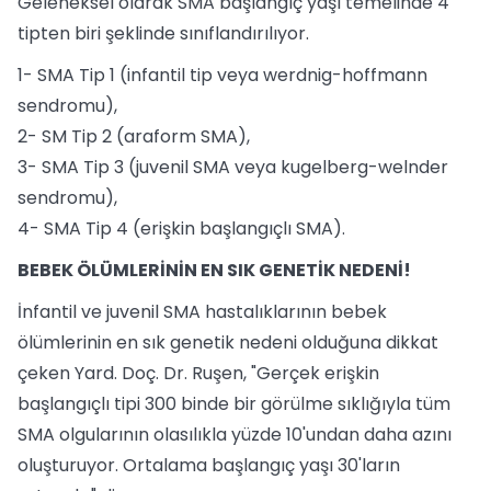
Geleneksel olarak SMA başlangıç yaşı temelinde 4
tipten biri şeklinde sınıflandırılıyor.
1- SMA Tip 1 (infantil tip veya werdnig-hoffmann
sendromu),
2- SM Tip 2 (araform SMA),
3- SMA Tip 3 (juvenil SMA veya kugelberg-welnder
sendromu),
4- SMA Tip 4 (erişkin başlangıçlı SMA).
BEBEK ÖLÜMLERİNİN EN SIK GENETİK NEDENİ!
İnfantil ve juvenil SMA hastalıklarının bebek
ölümlerinin en sık genetik nedeni olduğuna dikkat
çeken Yard. Doç. Dr. Ruşen, "Gerçek erişkin
başlangıçlı tipi 300 binde bir görülme sıklığıyla tüm
SMA olgularının olasılıkla yüzde 10'undan daha azını
oluşturuyor. Ortalama başlangıç yaşı 30'ların