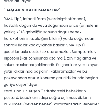
ortasıdır" diyor.
"BAŞLARINI KALDIRAMAZLAR"
"SMA Tip 1, infantil form (werdnig-hoffmann),
hastalık doğumda veya doğumdan önce (annelerin
yaklaşık 1/3 gebeliğin sonuna doğru bebek
hareketlerinin azaldığını bildirir) ya da doğumdan
sonraki ilk bir kaç ay içinde başlar. SMA Tip 1'li
çocuklar asla desteksiz oturamazlar. Semptomlar,
hipotoni (kas tonusunda azalma ), zayıf ağlama ve
solunum sıkıntısı şeklindedir. Bu çocuklar yüzü koyun
yatırıldıklarında başlarını kaldıramazlar ve bu
pozisyondan oturur konuma getirildiklerinde başları
geriye düşer" diyen
Yard. Doç. Dr. Ruşen, "İstirahatteki bebeklerin
postürü, bacakların dışa doğru açılması, dizlerin
bükülmesi (gevşek bebek) karakteristiktir. Bebekler