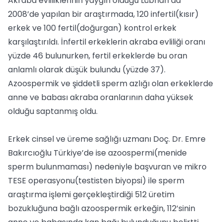
Akraba evliliklerinin yaygın olduğu Lübnan’da
2008’de yapılan bir araştırmada, 120 infertil(kısır)
erkek ve 100 fertil(doğurgan) kontrol erkek
karşılaştırıldı. İnfertil erkeklerin akraba evliliği oranı
yüzde 46 bulunurken, fertil erkeklerde bu oran
anlamlı olarak düşük bulundu (yüzde 37).
Azoospermik ve şiddetli sperm azlığı olan erkeklerde
anne ve babası akraba oranlarının daha yüksek
olduğu saptanmış oldu.
Erkek cinsel ve üreme sağlığı uzmanı Doç. Dr. Emre
Bakırcıoğlu Türkiye’de ise azoospermi(menide
sperm bulunmaması) nedeniyle başvuran ve mikro
TESE operasyonu(testisten biyopsi) ile sperm
araştırma işlemi gerçekleştirdiği 512 üretim
bozukluğuna bağlı azoospermik erkeğin, 112’sinin