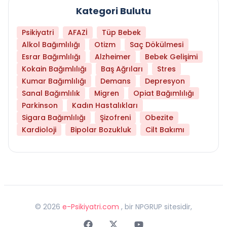
Kategori Bulutu
Psikiyatri
AFAZİ
Tüp Bebek
Alkol Bağımlılığı
Otizm
Saç Dökülmesi
Esrar Bağımlılığı
Alzheimer
Bebek Gelişimi
Kokain Bağımlılığı
Baş Ağrıları
Stres
Kumar Bağımlılığı
Demans
Depresyon
Sanal Bağımlılık
Migren
Opiat Bağımlılığı
Parkinson
Kadın Hastalıkları
Sigara Bağımlılığı
Şizofreni
Obezite
Kardioloji
Bipolar Bozukluk
Cilt Bakımı
©
2026
e-Psikiyatri.com
, bir NPGRUP sitesidir,