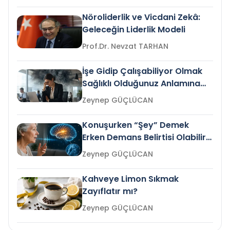
Nöroliderlik ve Vicdani Zekâ:
Geleceğin Liderlik Modeli
Prof.Dr. Nevzat TARHAN
İşe Gidip Çalışabiliyor Olmak
Sağlıklı Olduğunuz Anlamına
Gelir mi?
Zeynep GÜÇLÜCAN
Konuşurken “Şey” Demek
Erken Demans Belirtisi Olabilir
mi?
Zeynep GÜÇLÜCAN
Kahveye Limon Sıkmak
Zayıflatır mı?
Zeynep GÜÇLÜCAN