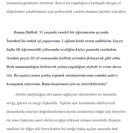
uzmanına gitmenizi öneririm. Ayrıca bu yaşadığınız karmaşık duygu ve
ilişkilerden çıkabilmeniz için psikiyatrik yardım almanız faydalı olacaktır.
Rumuz Bülbül- 51 yaşında emekli bir öğretmenim şu anda
İstanbul’da emlak işi yapıyorum. 2 oğlum birde torun sahibiyim. Geçen
hafta ilk öğretmenlik yıllarımda sevdiğim kişiye pazarda rastladım.
Aradan geçen 30 yıl sonrasında kalbim yerinden fırlayacak gibi oldu.
Beni unutamadığını belirterek yalnız yaşadığını söyledi ve evine davet
etti. Bu yaştan sonra yanlış yapmak istemiyorum ama onunla sadece
konuşmak istiyorum. Bunu başarmam için ne önerebilirsiniz?
- Ailede mutluluğun devamını sağlayan etkenlerden en önemlisi
sevgi, güven ve saygı ilişkisidir. Eşlerin aile kurumunu etkileyecek
durumlarda olayları değerlendirirken kendi isteklerinin diğer aile bireyleri
ile olan ilişkisini nasıl etkileyeceğini dikkate alması önemlidir. Kişinin
istekleri ile diğer aile bireylerinin bu isteğe bakış açıları arasında fark