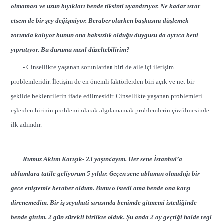
olmaması ve uzun bıyıkları bende tiksinti uyandırıyor. Ne kadar ısrar
etsem de bir şey değişmiyor. Beraber olurken başkasını düşlemek
zorunda kalıyor bunun ona haksızlık olduğu duygusu da ayrıca beni
yıpratıyor. Bu durumu nasıl düzeltebilirim?
- Cinsellikte yaşanan sorunlardan biri de aile içi iletişim
problemleridir. İletişim de en önemli faktörlerden biri açık ve net bir
şekilde beklentilerin ifade edilmesidir. Cinsellikte yaşanan problemleri
eşlerden birinin problemi olarak algılamamak problemlerin çözülmesinde
ilk adımdır.
Rumuz Aklım Karışık- 23 yaşındayım. Her sene İstanbul’a
ablamlara tatile geliyorum 5 yıldır. Geçen sene ablamın olmadığı bir
gece eniştemle beraber oldum. Bunu o istedi ama bende ona karşı
direnemedim. Bir iş seyahati sırasında benimde gitmemi istediğinde
bende gittim. 2 gün sürekli birlikte olduk. Şu anda 2 ay geçtiği halde regl