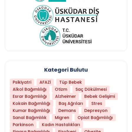
Kategori Bulutu
Psikiyatri
AFAZİ
Tüp Bebek
Alkol Bağımlılığı
Otizm
Saç Dökülmesi
Esrar Bağımlılığı
Alzheimer
Bebek Gelişimi
Kokain Bağımlılığı
Baş Ağrıları
Stres
Kumar Bağımlılığı
Demans
Depresyon
Sanal Bağımlılık
Migren
Opiat Bağımlılığı
Parkinson
Kadın Hastalıkları
Sigara Bağımlılığı
Şizofreni
Obezite