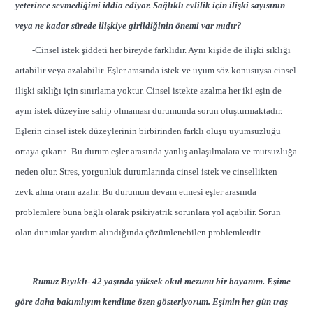
yeterince sevmediğimi iddia ediyor. Sağlıklı evlilik için ilişki sayısının
veya ne kadar sürede ilişkiye girildiğinin önemi var mıdır?
-Cinsel istek şiddeti her bireyde farklıdır. Aynı kişide de ilişki sıklığı
artabilir veya azalabilir. Eşler arasında istek ve uyum söz konusuysa cinsel
ilişki sıklığı için sınırlama yoktur. Cinsel istekte azalma her iki eşin de
aynı istek düzeyine sahip olmaması durumunda sorun oluşturmaktadır.
Eşlerin cinsel istek düzeylerinin birbirinden farklı oluşu uyumsuzluğu
ortaya çıkarır. Bu durum eşler arasında yanlış anlaşılmalara ve mutsuzluğa
neden olur. Stres, yorgunluk durumlarında cinsel istek ve cinsellikten
zevk alma oranı azalır. Bu durumun devam etmesi eşler arasında
problemlere buna bağlı olarak psikiyatrik sorunlara yol açabilir. Sorun
olan durumlar yardım alındığında çözümlenebilen problemlerdir.
Rumuz Bıyıklı- 42 yaşında yüksek okul mezunu bir bayanım. Eşime
göre daha bakımlıyım kendime özen gösteriyorum. Eşimin her gün traş