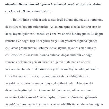
olmadım. Her açıdan baktığımda kendimi çıkmazda görüyorum. Aklım
çok karışık. Bana ne önerir siniz?
- Belirttiğiniz problem sadece sizi değil bulunduğunuz aile kurumunu
da etkileyen boyutu bulunmakta. Ablanızın eşine o ne kadar ısrar etse de
karşı koymalıydınız. Cinsellik çok özel ve önemli bir duygudur. Bu doğru
zamanda ve doğru kişi ile sağlıklı bir şekilde yaşanmadığında içinden
çıkılamaz problemler oluşabilmekte ve kişinin hayatını çok olumsuz
etkilemektedir. Cinsellik insanda bulunan doğal dürtüdür ve doğru
zamana ertelenmesi gerekir. İnsanın diğer varlıklardan en önemli
farklarından biri de zevklerini erteleyebilme özelliğine sahip olmasıdır.
Cinsellik sadece bir zevk vasıtası olarak kabul edildiğinde sizin
yaşadığınıza benzer sorunlar ortaya çıkabilmektedir. Daha sonraki
devetine de gitmişsiniz. Durumun ciddiyetine regl olmama sorunu
eklenene kadar varmadığınız anlaşılıyor. Sorunu görmezden gelmeniz
yaşadığınız problemlerin artmasına neden olabilir, öncelikle kadın doğum