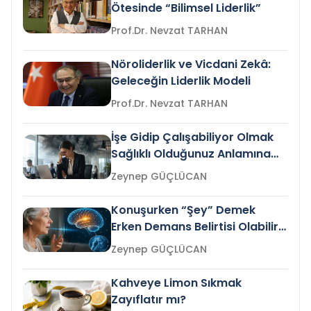
Ötesinde “Bilimsel Liderlik”
Prof.Dr. Nevzat TARHAN
Nöroliderlik ve Vicdani Zekâ:
Geleceğin Liderlik Modeli
Prof.Dr. Nevzat TARHAN
İşe Gidip Çalışabiliyor Olmak
Sağlıklı Olduğunuz Anlamına
Gelir mi?
Zeynep GÜÇLÜCAN
Konuşurken “Şey” Demek
Erken Demans Belirtisi Olabilir
mi?
Zeynep GÜÇLÜCAN
Kahveye Limon Sıkmak
Zayıflatır mı?