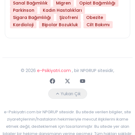
Sanal Bağımlılık
Migren
Opiat Bağımlılığı
Parkinson
Kadın Hastalıkları
Sigara Bağımlılığı
Şizofreni
Obezite
Kardioloji
Bipolar Bozukluk
Cilt Bakımı
©
2026
e-Psikiyatri.com
, bir NPGRUP sitesidir,
Faceebok
Twitter
Youtube
Yukarı Çık
e-Psikiyatri.com bir NPGRUP sitesidir. Bu sitede verilen bilgiler, site
ziyaretçilerinin/hastaların hekimleriyle mevcut ilişkilerini ikame
etmek değil, desteklemek için tasarlanmıştır. Bu sitede yer alan
bilgiler bir hekime danışmanın yerine geçmez. Tüm hakları saklıdır.