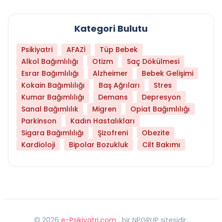
Kategori Bulutu
Psikiyatri
AFAZİ
Tüp Bebek
Alkol Bağımlılığı
Otizm
Saç Dökülmesi
Esrar Bağımlılığı
Alzheimer
Bebek Gelişimi
Kokain Bağımlılığı
Baş Ağrıları
Stres
Kumar Bağımlılığı
Demans
Depresyon
Sanal Bağımlılık
Migren
Opiat Bağımlılığı
Parkinson
Kadın Hastalıkları
Sigara Bağımlılığı
Şizofreni
Obezite
Kardioloji
Bipolar Bozukluk
Cilt Bakımı
©
2026
e-Psikiyatri.com
, bir NPGRUP sitesidir,