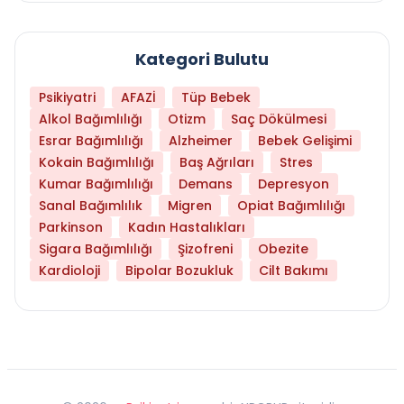
Kategori Bulutu
Psikiyatri
AFAZİ
Tüp Bebek
Alkol Bağımlılığı
Otizm
Saç Dökülmesi
Esrar Bağımlılığı
Alzheimer
Bebek Gelişimi
Kokain Bağımlılığı
Baş Ağrıları
Stres
Kumar Bağımlılığı
Demans
Depresyon
Sanal Bağımlılık
Migren
Opiat Bağımlılığı
Parkinson
Kadın Hastalıkları
Sigara Bağımlılığı
Şizofreni
Obezite
Kardioloji
Bipolar Bozukluk
Cilt Bakımı