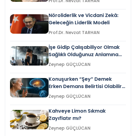
Prof.Dr. Nevzat TARHAN
Nöroliderlik ve Vicdani Zekâ:
Geleceğin Liderlik Modeli
Prof.Dr. Nevzat TARHAN
İşe Gidip Çalışabiliyor Olmak
Sağlıklı Olduğunuz Anlamına
Gelir mi?
Zeynep GÜÇLÜCAN
Konuşurken “Şey” Demek
Erken Demans Belirtisi Olabilir
mi?
Zeynep GÜÇLÜCAN
Kahveye Limon Sıkmak
Zayıflatır mı?
Zeynep GÜÇLÜCAN